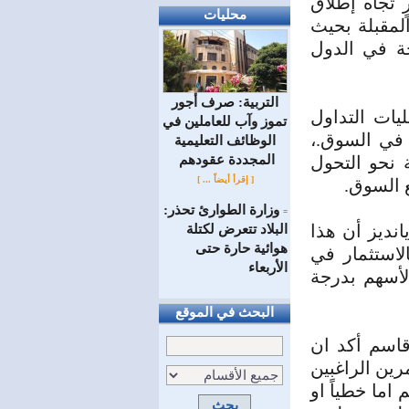
ٍ تجاه إطلاق
محليات
لمقبلة بحيث
حة في الدول
التربية: صرف أجور
يات التداول
تموز وآب للعاملين في
 في السوق.،
الوظائف ‏التعليمية
المجددة عقودهم ‏
نحو التحول
[ إقرأ أيضاً ... ]
 السوق.
وزارة الطوارئ تحذر:
=
انديز أن هذا
البلاد تتعرض لكتلة
هوائية حارة حتى
لاستثمار في
الأربعاء
لأسهم بدرجة
البحث في الموقع
قاسم أكد ان
رين الراغبين
اما خطياً او