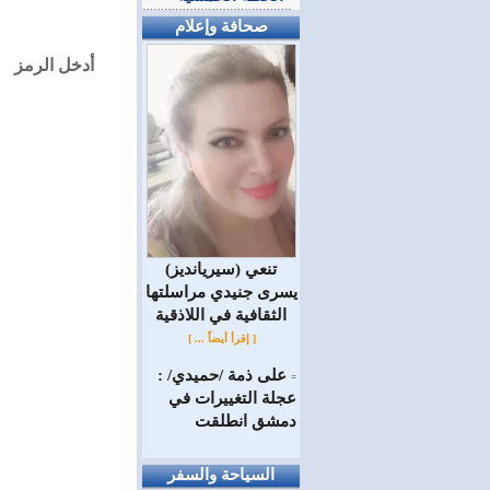
صحافة وإعلام
أدخل الرمز
(سيريانديز) تنعي
يسرى جنيدي مراسلتها
الثقافية في اللاذقية
[ إقرأ أيضاً ... ]
على ذمة /حميدي/ :
=
عجلة التغييرات في
دمشق انطلقت
السياحة والسفر