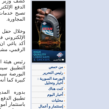
كشف وزير الم
الدفع الإلكت
تصبح خدمات 
المجاورة.
وخلال حفل ا
الإلكتروني 
أكد
ياغي ان
الرقمي، مشير
رئيس هيئة ال
من حمص
التطبيق سيس
رئيس التحرير
البورصة سيم
البورصة السورية :
كبيرة كما أن
أخبار وتحليل
كنت هناك
بدوره المدي
أخبار اليوم
تطبيق الدفع 
محليات
باستثمار أموا
إستثمار و أعمال