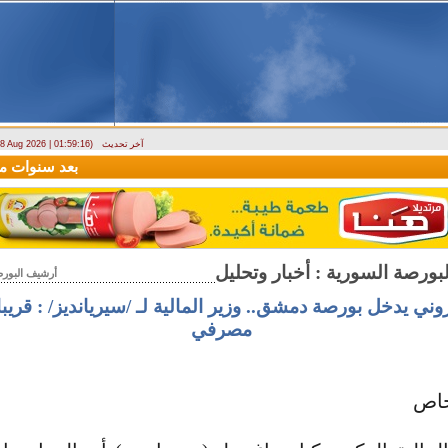
آخر تحديث
- 8 Aug 2026 | 01:59:16)
ارتباك في الأسواق.. والمركزي يصدر تعميما جديدا بخصوص استبدال العملة
بعد سنوات من الص
أرشيف البورص
روني يدخل بورصة دمشق.. وزير المالية لـ /سيريانديز/ : قريب
مصرفي
 خاص