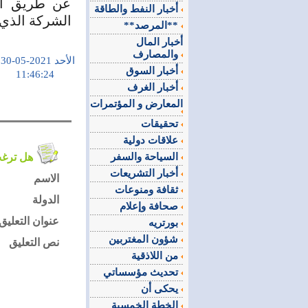
عن طريق الا
أخبار النفط والطاقة
الشركة الذي 
**المرصد**
أخبار المال
والمصارف
الأحد 2021-05-30
أخبار السوق
11:46:24
أخبار الغرف
المعارض و المؤتمرات
تحقيقات
علاقات دولية
السياحة والسفر
هل ترغب في التعليق على الموضوع ؟
أخبار التشريعات
الاسم
ثقافة ومنوعات
الدولة
صحافة وإعلام
عنوان التعليق
بورتريه
شؤون المغتربين
نص التعليق
من اللاذقية
تحديث مؤسساتي
يحكى أن
الخطة الخمسية