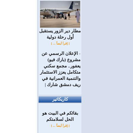
مطار دير الزور يستقبل
أول رحلة دولية
[ إقرأ أيضاً ... ]
الإعلان الرسمي عن
=
مشروع (بارك فيو)
يعفور.. مجمع سكني
متكامل يعزز الاستثمار
والتنمية العمرانية في
ريف دمشق شارك |
كاريكاتير
بقائكم في البيت هو
الحل لسلامتكم
[ إقرأ أيضاً ... ]