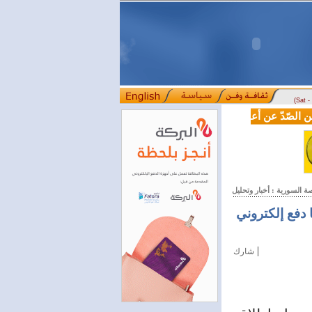
(Sat 
ّدّ عن أعماله.. القاصّ والرّوائي عبد الله النّفاخ يقدّم "تأملات في أد
ة السورية : أخبار وتحليل
ا دفع إلكتروني
|
شارك