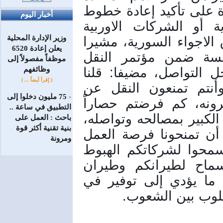
بجنيف، عن حرص الحكومة والقيادة على تأكيد إعادة خطوط 
أخبار اليوم
الطيران سواء للشركات السورية أو الشركات الاوربية 
وزير الإدارة المحلية
بالعودة إلى دمشق أو للمرور فوق الاجواء السورية، مشيرا 
يعلن إعادة 6520
إلى أنه تم استثمار عنوان للجلسة ضمن مؤتمر النقل 
موظفاً مفصولاً إلى
العالمي، فيما يخص النقل من أجل التواصل، مضيفا: قلنا 
‏وظائفهم
[ إقرأ أيضاً ... ]
لهم: كيف تريدوننا ان نتواصل وأنتم تمنعون النقل عن 
75 مليون دخلوا إلى
=
الشعب السوري و تحاربونه وتضرونه، كم فرضتم حصاراً 
التطبيق في ساعة ..
جائراً على الشعب، وسببتم الضرر الكبير بمصالحه وتواصله، 
باحث : العمل على
بنية تقنية أكثر قوة
وبما أنكم تهتمون بالتوصل فجيب أن تمنحونا فرصة العمل 
ومرونة
إلى أوربا كشركات طيران وأن تسمحوا لشركاتكم الهبوط 
في مطارات سورية، وكذلك السماح لطيرانكم وطيران 
العالم العبور في الاجواء السورية ما يؤدي إلى توفير في 
لوب بين الشعوب.