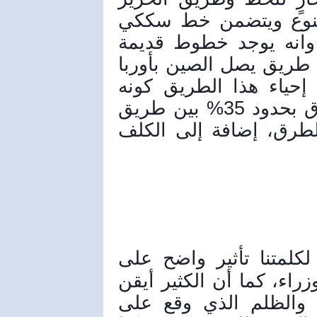
الهامة، خاصة وأن هذا الطريق متنوع ويتضمن خط سككي 
وطرق برية ونقل البحري، خاصة وانه يوجد خطوط قديمة 
تاريخيه من قبل الميلاد، وكان هناك طريق يصل الصين بأوربا 
عبر سورية، منوهاً بضرورة إعادة إحياء هذا الطريق كونه 
يوفر زمن طويل للرحلة وهناك فرق بحدود 35% بين طريق 
الحرير المار بسورية وبين باقي الطرق، إضافة إلى الكلف 
وتابع الوزير حديثه: كان لكلمتنا تأثير واضح على 
الحاضرين في المؤتمر، وزملائنا الوزراء، كما أن الكثير أيقن 
دور ومكانة سورية في المنطقة، والظلم الذي وقع على 