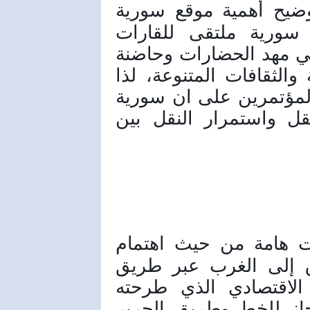
ولفت وزير النقل إلى توضيح أهمية موقع سورية 
الجغرافي والتاريخي خاصة وأن سورية ملتقى للقارات 
الثلاث، كما تتوسط دول العالم، وهي مهد الحضارات وحاضنة 
للديانات، وسورية التاريخ والعراقة والثقافات المتنوعة، لذا 
كان هناك تجاوب واضح من خلال المؤتمرين على ان سورية 
مهمة جدا في تكامل وسائط النقل واستمرار النقل بين 
وأضاف: كان لنا طروحات هامة من حيث اهتمام 
الحكومة بتأمين النقل من الشرق إلى الغرب عبر طريق 
الحرير، وذلك من خلال الحزام الاقتصادي الذي طرحته 
الصين الصديقة على ان يكون محازٍ للخط وطريق الحرير 