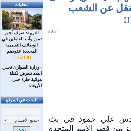
محليات
لنقل عن الشعب
!
|
شارك
التربية: صرف أجور
تموز وآب للعاملين في
الوظائف ‏التعليمية
المجددة عقودهم ‏
[ إقرأ أيضاً ... ]
وزارة الطوارئ تحذر:
=
البلاد تتعرض لكتلة
هوائية حارة حتى
الأربعاء
البحث في الموقع
كشف وزير النقل المهندس علي حمود في بث 
مباشر قام به رئيس تحرير سيريانديز من قصر الأمم المتحدة 