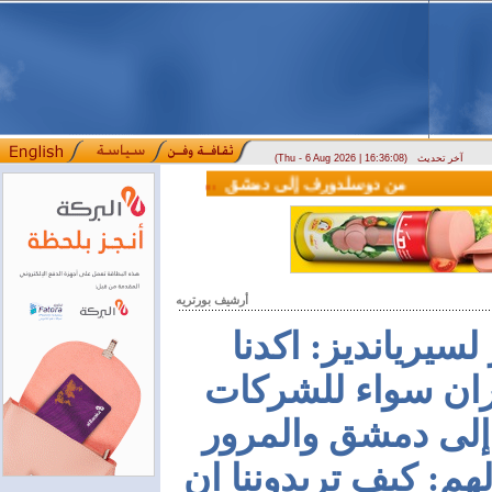
آخر تحديث
(Thu - 6 Aug 2026 | 16:36:08)
(سيريانديز) تنعي يسرى جنيدي مراسلتها الثقافية في اللاذقية
وصول أول رحلة لشركة LEAV Aviation من دوسلدورف إلى دمشق
المصرف التجاري السوري يمدّد س
::::
أرشيف بورتريه
سيريانديز: اكدنا
ان سواء للشركات
ة إلى دمشق والمرور
لهم: كيف تريدوننا ان