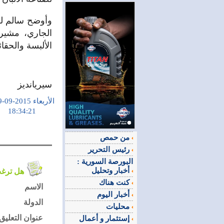
الجاري، مشيرا
الألبسة والحقا
سيريانديز
الأربعاء 2015-09-09
18:34:21
من حمص
رئيس التحرير
البورصة السورية :
أخبار وتحليل
هل ترغب في التعليق على الموضوع ؟
كنت هناك
الاسم
أخبار اليوم
الدولة
محليات
عنوان التعليق
إستثمار و أعمال