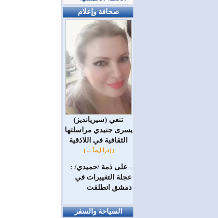
صحافة وإعلام
(سيريانديز) تنعي
يسرى جنيدي مراسلتها
الثقافية في اللاذقية
[ إقرأ أيضاً ... ]
على ذمة /حميدي/ :
=
عجلة التغييرات في
دمشق انطلقت
السياحة والسفر