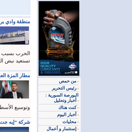
منطقة وادي بر
الحرب بسبب الد
تستعيد نبض الح
مطار المزة ال
من حمص
رئيس التحرير
البورصة السورية :
أخبار وتحليل
وتوسيع الأسطو
كنت هناك
أخبار اليوم
محليات
شركة “إيه جت” 
إستثمار و أعمال