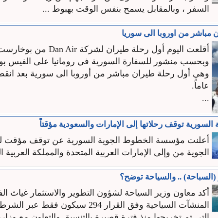
السفر ، وبالمقابل يسمح بنفس الوقت بهبوط ...
 مباشر من اوروبا الى سوريا
أقلعت اليوم أول رحلة طيران لشركة Dan Air من بوخارست الى دمشق.
وبحسب منشور للسفارة السورية في رومانيا على الفيس بو
عاماً.
...
السورية توقف رحلاتها إلى الإمارات والسعودية مؤقتاً
أعلنت مؤسسة الخطوط الجوية السورية عن توقف مؤقت لج
الجوية من وإلى الإمارات العربية المتحدة والمملكة العربية ال
السباحة) .. والسياحة توضح؟
أكد معاون وزير السياحة لشؤون التطوير والاستثمار غياث ال
المنشآت السياحية وفق القرار 294 سيكون فقط ع
التي تم تخريجها منذ فترة قصيرة بالتنسيق والتعاون مع وزارة 