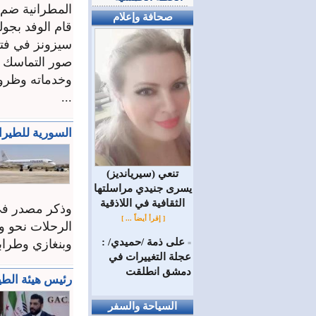
المطرانية ضم 
صحافة وإعلام
قام الوفد بجول
سيزونز في فتر
صور التماسك ا
وخدماته وظروف
...
السورية للطيرا
(سيريانديز) تنعي
يسرى جنيدي مراسلتها
الثقافية في اللاذقية
وذكر مصدر في ا
[ إقرأ أيضاً ... ]
الرحلات نحو و
على ذمة /حميدي/ :
وبنغازي وطرابل
=
عجلة التغييرات في
دمشق انطلقت
رئيس هيئة الط
السياحة والسفر