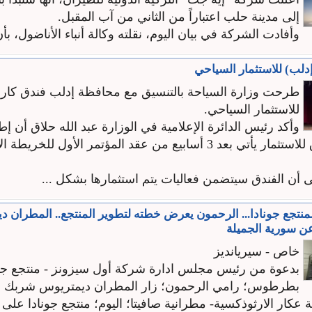
إلى مدينة حلب اعتباراً من الثاني من آب المقبل.
وأفادت الشركة في بيان اليوم، نقلته وكالة أنباء الأناضول، بأن
دلب) للاستثمار السياحي
طرحت وزارة السياحة بالتنسيق مع محافظة إدلب فندق كارل
للاستثمار السياحي.
وأكد رئيس الدائرة الإعلامية في الوزارة عبد الله حلاق أن 
استثمار الفندق للاستثمار يأتي بعد 3 أسابيع من عقد المؤتمر الأول ل
ى أن الفندق سيتضمن فعاليات يتم استثمارها بشكل ...
لمنتجع جونادا... الرحمون يعرض خطته لتطوير المنتجع.. المطران د
ن سورية الجميلة
خاص - سيريانديز
بدعوة من رئيس مجلس ادارة شركة أول سيزونز - منتجع جون
بطرطوس؛ رامي الرحمون؛ زار المطران ديمتريوس شربك ا
ة عكار الارثوذكسية- مطرانية صافيتا؛ اليوم؛ منتجع جونادا عل