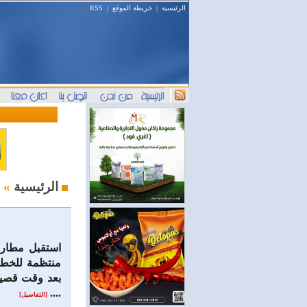
الرئيسية
|
خريطة الموقع
|
RSS
السياحة والسفر
الرئيسية
»
استقبل مطار د
منتظمة للخطو
بعد وقت قصير
....
[التفاصيل]