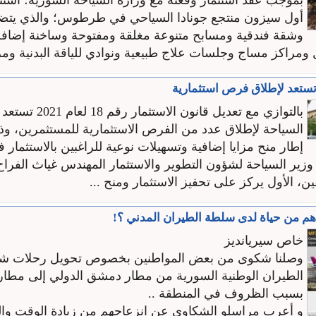
بموجب عقد استثمار وقعته مع وزارة السياحة السورية؛ اس
وشقة فندقية ومسابح متنوعة مغلقة ومفتوحة وساخنة إضافة
ومراكز مساج وجلسات علاج طبيعية ونوادي للياقة البدنية ومرا
تستعد لإطلاق فرص استثمارية
بالتوازي مع تعديل قانون الاستثمار 
السياحة لإطلاق عدد من الفرص الاستثمارية للمستثمرين، 
إطار منح مزايا إضافية وتسهيلات نوعية للراغبين بالاستثمار 
زير السياحة لشؤون التطوير والاستثمار المهندس غياث الفراح 
 الأول يركز على تحفيز الاستثمار ومنح ...
هم من حياة لدى سلطة الطيران المدني ؟!
خاص سيريانديز
وصلنا شكوى من بعض المواطنين بخصوص تحويل رحلات ش
الطيران الوطنية السورية من مطار دمشق الدولي إلى مطار
بسبب الظروف في المنطقة ..
و أعرب مراسلو الشكاوى عن انزعاجهم من زيادة الوقت والج