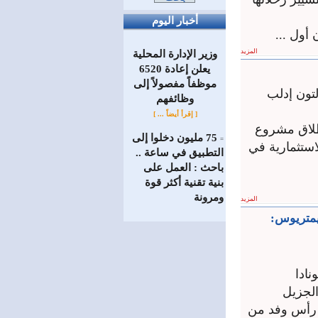
أخبار اليوم
 أول ...
المزيد
وزير الإدارة المحلية
يعلن إعادة 6520
موظفاً مفصولاً إلى
تون إدلب
‏وظائفهم
[ إقرأ أيضاً ... ]
إطلاق مشروع
75 مليون دخلوا إلى
=
لخريطة الاستثمارية في
التطبيق في ساعة ..
باحث : العمل على
بنية تقنية أكثر قوة
ومرونة
المزيد
يمتريوس:
ادا
لجزيل
ى رأس وفد من