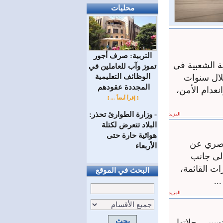
محليات
التربية: صرف أجور
 الشعبية في
تموز وآب للعاملين في
الوظائف ‏التعليمية
لال سنوات
المجددة عقودهم ‏
نعدام الأمن،
[ إقرأ أيضاً ... ]
وزارة الطوارئ تحذر:
المزيد
=
البلاد تتعرض لكتلة
هوائية حارة حتى
حصري عن
الأربعاء
لى جانب
ت القائمة،
البحث في الموقع
..
المزيد
سيير رحلاتها