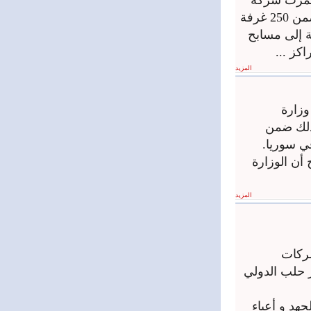
تثمرت شركة
أول سيزون منتجع جونادا السياحي في طرطوس؛ والذي يتضمن 250 غرفة
 إلى مسابح
كز ...
المزيد
رقم 18 لعام 2021 تستعد وزارة
وذلك ضمن
في سوريا.
أن الوزارة
المزيد
ركات
 حلب الدولي
هد و أعباء