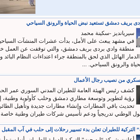
دى بريف دمشق تستعيد نبض الحياة والرونق السياحي
سيريانديز -سكينة محمد
في مشهد يبعث على الأمل، بدأت عشرات المنشآت السياحية
منطقة وادي بردى بريف دمشق، والتي توقفت عن العمل خ
مار الهائل الذي لحق بالمنطقة جراء اعتداءات النظام البائد وا
ياة والرونق السياحي. ...
عسكري من نصيب رجال الأعمال
كشف رئيس الهيئة العامة للطيران المدني السوري عمر ال
رؤية لتطوير وتوسعة مطاري دمشق وحلب كأولوية وطنية، إ
تحديث باقي المطارات وإنشاء مطارات جديدة وتأهيل الطائرا
ل الوطني تدريجياً ودعم تأسيس شركات طيران وطنية خاصة .
التركية للطيران تعلن بدء تسيير رحلات إلى حلب في آب المقبل
أعلنت شركة “إيه جت” التركية الدولية للطيران، أنها ستبدأ بت