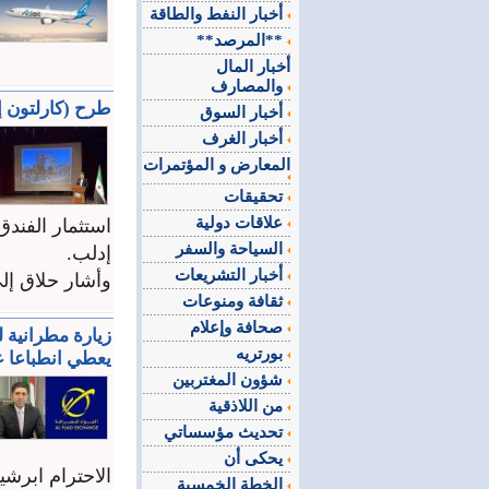
أخبار النفط والطاقة
**المرصد**
أخبار المال
والمصارف
طرح (كارلتون إ
أخبار السوق
أخبار الغرف
المعارض و المؤتمرات
تحقيقات
علاقات دولية
السياحة والسفر
إدلب.
أخبار التشريعات
وأشار حلاق إل
ثقافة ومنوعات
صحافة وإعلام
زيارة مطرانية 
بورتريه
يعطي انطباعا ع
شؤون المغتربين
من اللاذقية
تحديث مؤسساتي
يحكى أن
الاحترام ابرشي
الخطة الخمسية