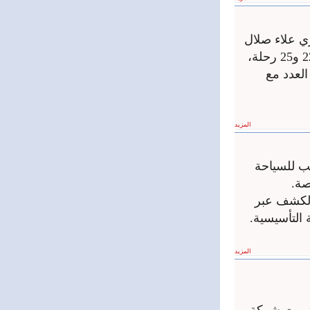
ي علاء صلال
ان مطار دمشق الدولي يشهد حالياً تشغيلًا يومياً يتراوح بين 22 و25 رحلة،
هذا العدد مع
المزيد
ب للسياحة
صة.
الكشف عبر
 التأسيسية.
المزيد