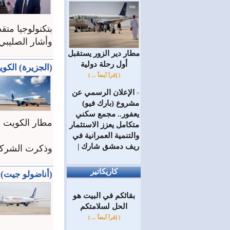
بتكنولوجيا متق
وأشار الصليبي 
مطار دير الزور يستقبل
أول رحلة دولية
(الجزيرة) الكو
[ إقرأ أيضاً ... ]
الإعلان الرسمي عن
=
مشروع (بارك فيو)
يعفور.. مجمع سكني
مطار الكويت ا
متكامل يعزز الاستثمار
والتنمية العمرانية في
ريف دمشق شارك |
وذكرت الشركة
كاريكاتير
(أناضولو جيت) 
بقائكم في البيت هو
الحل لسلامتكم
[ إقرأ أيضاً ... ]