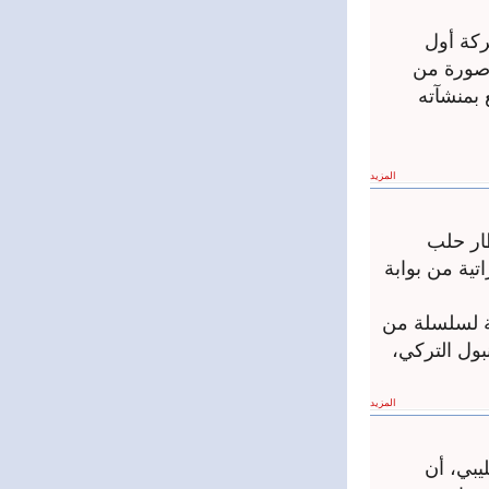
ركة أول
 صورة من
بمنشآته
المزيد
ار حلب
تية من بوابة
قة لسلسلة من
ول التركي،
المزيد
يبي، أن