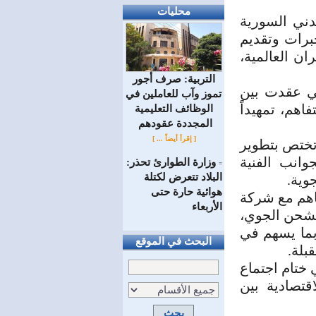
محليات
دني السورية
برات وتقديم
ن العالمية،
التربية: صرف أجور
تي عقدت بين
تموز وآب للعاملين في
فاهم، تمهيداً
الوظائف ‏التعليمية
المجددة عقودهم ‏
[ إقرأ أيضاً ... ]
تختص بتطوير
وانب الفنية
وزارة الطوارئ تحذر:
=
البلاد تتعرض لكتلة
وية.
هوائية حارة حتى
اهم مع شركة
الأربعاء
شحن الجوي،
بما يسهم في
البحث في الموقع
بلة.
 ختام اجتماع
تصادية بين