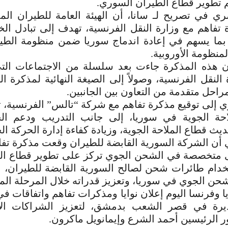
م تطوير قطاع الطيران السوري.
ي في تصريح لـ سانا، أن الهيئة العامة للطيران الم
فاهم مع وزارة النقل الفرنسية، تهدف إلى تبادل الخ
بما يسهم في إعادة اندماج سوريا ضمن منظومة الطيرا
منظومة الأوروبية.
ن هذه المذكرة جاءت بعد سلسلة من الاجتماعات ال
 النقل الفرنسية، وصولاً إلى الصيغة النهائية لمذكرة الت
مراحل متقدمة من التعاون بين الجانبين.
 إلى توقيع مذكرة تفاهم مع شركة “تالس” الفرنسية، 
حة الجوية في سوريا، إلى جانب التدريب ودعم الج
يث قطاع الملاحة الجوية، وزيادة كفاءة إدارة الحركة الج
 أن الشركة السورية القابضة للطيران وقعت مذكرة تف
 متخصصة في الشحن الجوي تركز على تطوير قطاع ال
دام طائرات شحن لصالح السورية القابضة للطيران، 
شحن الجوي في سوريا، وتعزيز قدراته خلال المرحلة المق
وفرنسا اليوم إعلان نوايا ومذكرات تفاهم واتفاقات في
رة في قصر الشعب بدمشق، لتعزيز الشراكات الاق
ر الرئيسين أحمد الشرع وإيمانويل ماكرون.