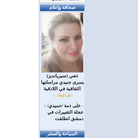
صحافة وإعلام
(سيريانديز) تنعي
يسرى جنيدي مراسلتها
الثقافية في اللاذقية
[ إقرأ أيضاً ... ]
على ذمة /حميدي/ :
=
عجلة التغييرات في
دمشق انطلقت
السياحة والسفر