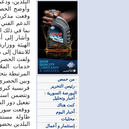
البلدين، ودع
وأوضح الحصر
وقعت مذكرة ت
الدعم الفني 
بما في ذلك ال
وأشار إلى أ
الهيئة ووزارة
للانتقال إلى 
ولفت الحصري
خدمات الملا
المرتبطة بتحد
من حمص
وبين الحصري
رئيس التحرير
فرنسية كبرى
البورصة السورية :
وتتضمن استخ
أخبار وتحليل
تفعيل دور ال
كنت هناك
ووقعت سوريا 
أخبار اليوم
طاولة مستدي
محليات
البلدين بحضو
إستثمار و أعمال