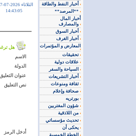
أخبار النفط والطاقة
الثلاثاء 2026-07-07
14:43:05
**المرصد**
أخبار المال
والمصارف
أخبار السوق
أخبار الغرف
المعارض و المؤتمرات
هل ترغب في التعليق على الموضوع ؟
تحقيقات
الاسم
علاقات دولية
الدولة
السياحة والسفر
عنوان التعليق
أخبار التشريعات
ثقافة ومنوعات
نص التعليق
صحافة وإعلام
بورتريه
شؤون المغتربين
من اللاذقية
تحديث مؤسساتي
يحكى أن
أدخل الرمز
الخطة الخمسية