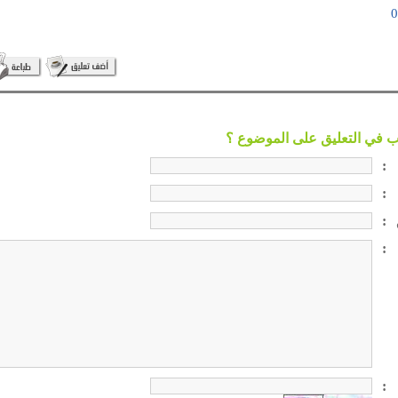
:
:
:
:
: