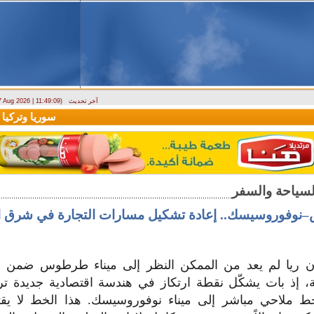
آخر تحديث
 7 Aug 2026 | 11:49:09)
ارتباك في الأسواق.. والمركزي يصدر تعميما جديدا بخصوص استبدال العملة
سوريا وتركيا توق
وفوروسيسك.. إعادة تشكيل مسارات التجارة في شرق 
ن ريا لم يعد من الممكن النظر إلى ميناء طرطوس ضمن الإ
ية، إذ بات يشكّل نقطة ارتكاز في هندسة اقتصادية جديدة ت
ط ملاحي مباشر إلى ميناء نوفوروسيسك. هذا الخط لا ي