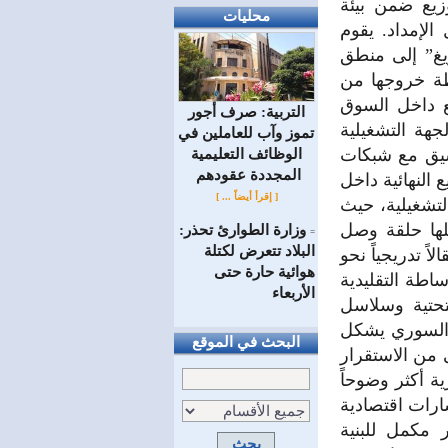
وزيع ضمن بيئة
محليات
الإمداد. يقوم
يغ” إلى منطق
ظة خروجها من
يع داخل السوق
التربية: صرف أجور
جهة التشغيلية
تموز وآب للعاملين في
سيق مع شبكات
الوظائف ‏التعليمية
المجددة عقودهم ‏
 النهائية داخل
[ إقرأ أيضاً ... ]
لتشغيلية، حيث
لها حلقة وصل
وزارة الطوارئ تحذر:
=
البلاد تتعرض لكتلة
ً تدريجياً نحو
هوائية حارة حتى
اطة التقليدية
الأربعاء
تحتية وسلاسل
 السوري يشكل
البحث في الموقع
ى من الاستقرار
ة أكثر وضوحاً
ارات اقتصادية
 مكمل للبنية