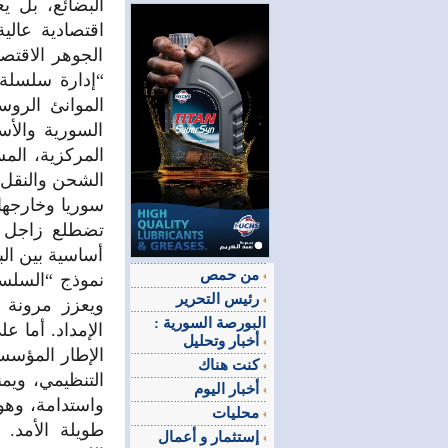
البضائع، بل ي
اقتصادية عالية
الجوهر الاقتص
“إدارة سلسلة 
الموانئ الروسي
السورية والأس
المركزية، الم
الشحن والنقل ا
سوريا وخارجها.
تضطلع زاجل بم
أساسية بين البن
من حمص
نموذج “السلسلة
رئيس التحرير
ويعزز مرونة ح
البورصة السورية :
الإمداد. أما 
أخبار وتحليل
الإطار المؤسسي
كنت هناك
التنظيمي، ويم
أخبار اليوم
واستدامة، وهو
محليات
طويلة الأمد. 
إستثمار و أعمال