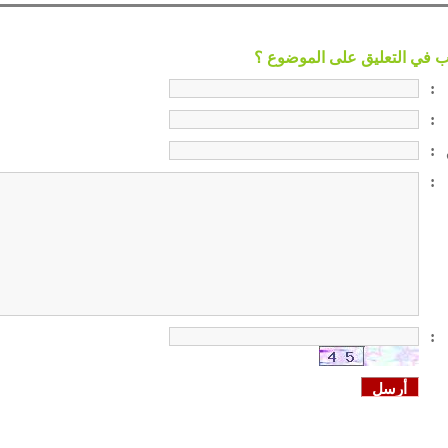
:
:
:
:
: