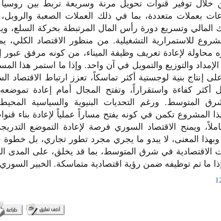
 خلال توفير قنوات تحويل مرنة وسريعة تربط بين روسيا و
ات بعملات متعددة، بما في ذلك العملات الصعبة والروبل،
ك المالي وتسريع دورة رأس المال المرتبطة بحركة السلع، و
لمشروع للاستمرارية التشغيلية. من منظور الاقتصاد الكلي، ي
ره محاولة لإعادة تعريف وظيفة الميناء، من كونه مرفق عبور 
 الإمداد والتوزيع والتمويل في آن واحد. وإذا ما استمر هذا المس
لى إنتاج بنية لوجستية أكثر تماسكاً، تعزز ارتباط الاقتصاد ا
ل أكثر كفاءة واستقراراً، وتفتح المجال أمام إعادة تموضع
رق المتوسط. ورغم التحديات البنيوية والسياسية المحيطة
هذا المشروع تكمن في كونه يفتح مساراً عملياً لإعادة بناء قنو
لاً، ويمنح الاقتصاد السوري فرصة لإعادة التموضع التدري
وبهذا المعنى، لا يبدو ما يجري مجرد تطور تجاري، بل خطوة ف
ت الاقتصادية في شرق المتوسط، بما قد يخلق، على المدى 
ذا ما تم توظيفه ضمن رؤية اقتصادية متماسكة. الخبير السوري