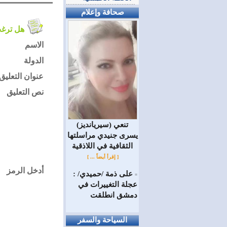
صحافة وإعلام
هل ترغب في التعليق على الموضوع ؟
الاسم
الدولة
عنوان التعليق
نص التعليق
(سيريانديز) تنعي
يسرى جنيدي مراسلتها
الثقافية في اللاذقية
[ إقرأ أيضاً ... ]
أدخل الرمز
على ذمة /حميدي/ :
=
عجلة التغييرات في
دمشق انطلقت
السياحة والسفر