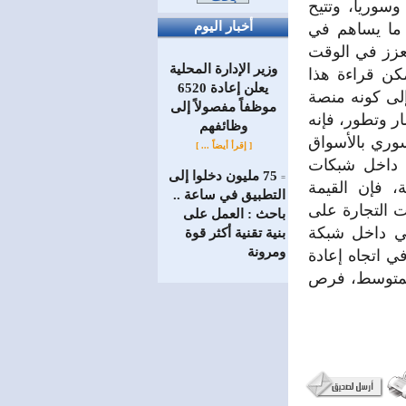
سوريا، وتتيح
أخبار اليوم
 ما يساهم في
يعزز في الوقت
وزير الإدارة المحلية
مكن قراءة هذا
يعلن إعادة 6520
إلى كونه منصة
موظفاً مفصولاً إلى
ار وتطور، فإنه
‏وظائفهم
لسوري بالأسواق
[ إقرأ أيضاً ... ]
ه داخل شبكات
75 مليون دخلوا إلى
=
، فإن القيمة
التطبيق في ساعة ..
ات التجارة على
باحث : العمل على
جي داخل شبكة
بنية تقنية أكثر قوة
ومرونة
ي اتجاه إعادة
المتوسط، فرص