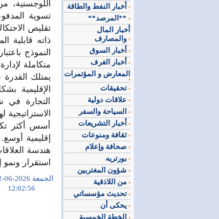
اللوجستية، من
أخبار النفط والطاقة
تسوية المدفوع
**المرصد**
تقليص الاحتكا
أخبار المال
والمصارف
ذاته قابلية ا
أخبار السوق
النموذج باعتبا
أخبار الغرف
متكاملة لإدارة
المعارض و المؤتمرات
يمتلك القدرة ع
تحقيقات
الإقليمية بشك
علاقات دولية
التجارة في ش
السياحة والسفر
الاستراتيجية ل
أخبار التشريعات
أسس أكثر تكام
ثقافة ومنوعات
إقليمية أوسع. 
صحافة وإعلام
هندسة العلاقا
بورتريه
استقرار ونمو إ
شؤون المغتربين
الجمعة 2026-06-12
من اللاذقية
12:02:56
تحديث مؤسساتي
يحكى أن
الخطة الخمسية