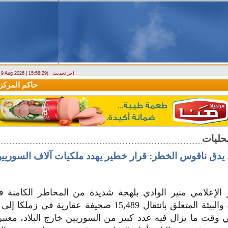
آخر تحديث
- 9 Aug 2026 | 15:58:29)
وزارة الطوارئ تحذر: البلاد تتعرض لكتلة هوائية حارة حتى الأربعاء
حاكم المركزي: 
ي يدق ناقوس الخطر: قرار خطير يهدد ملكيات آلاف السوريي
 الإعلامي منير الوادي بلهجة شديدة من المخاطر الكامنة ف
الإدارة المحلية والبيئة المتعلق بانتقال 15,489 صحيفة عقاري
 وقت ما يزال فيه عدد كبير من السوريين خارج البلاد، معتبر