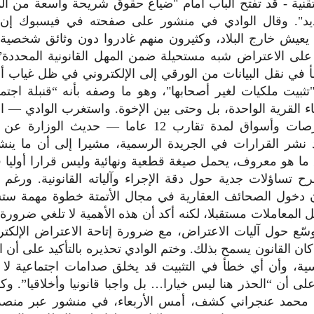
تقنية - قد تفتح الباب أمام "ضياع حقوق شريحة واسعة من الم
ديد". وقال الوادي في منشور على صفحته في فيسبوك إن
 يعيش خارج البلاد، وكثيرون منهم غادروا دون وثائق شخصية 
لى الاعتراض شبه مستحيلة ضمن المهل القانونية المحددة”.
في نقل البيانات من الورقي إلى الإلكتروني في ظل غياب 
ثبيت ملكيات لغير أصحابها"، وهو ما وصفه بأنه “قنبلة اجتما
اء القرية الواحدة، بل وحتى بين الإخوة. واستغرب الوادي — 
تحرير في بورصات وأسواق لمدة تقارب 12 عاما — حديث 
 نشر القرارات في الجريدة الرسمية، مشيرا إلى أن ما ينش
ما هو معروف، يحمل صيغة قطعية ونهائية وليس قرارا أوليا قا
رح تساؤلات جدية حول دقة الإجراء وآلياته القانونية. ورغم 
ن دخول الصحائف العقارية في مجال الأتمتة خطوة مهمة 
المعاملات مستقبلا، لكنه أكد أن هذه الأهمية لا تلغي ضرورة 
ّع حول آليات الاعتراض، مع ضرورة إتاحة الاعتراض الإلكتر
 كان القانون يسمح بذلك. وختم الوادي تحذيره بالتأكيد على أن ال
ة، وأن أي خطأ في التثبيت قد يخلق صدامات اجتماعية لا ي
لى أن “الحذر هنا ليس خيارا… بل واجبا قانونيا وأخلاقيا”. وكا