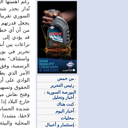
رغم أهميتها ال
تُدار بحذر ش
السوري تقريبا
يجعل قدرتهم ع
من أن أي خطأ 
قد يؤدي إلى "ت
نزاعات بين أبن
واستئناف” بعد
الرسمية، وفق 
الأمر الذي يط
من حمص
الوادي على أ
رئيس التحرير
الحقوق وتسهيل 
البورصة السورية :
وفتح نقاش موس
أخبار وتحليل
خارج البلاد إذا
كنت هناك
شديدة الحساسي
أخبار اليوم
لاحقا، مشددا ع
محليات
إستثمار و أعمال