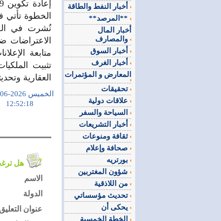
أخبار النفط والطاقة
الخطوة تأتي ف
**المرصد**
نُشرت في الجر
أخبار المال
والمصارف
الاعتراضات ضم
أخبار السوق
متابعة الإعلا
أخبار الغرف
تثبيت الملكي
المعارض و المؤتمرات
العقارية وتحد
تحقيقات
الخميس 2026-06-11
علاقات دولية
12:52:18
السياحة والسفر
أخبار التشريعات
ثقافة ومنوعات
صحافة وإعلام
بورتريه
هل ترغب في التعليق على الموضوع ؟
شؤون المغتربين
الاسم
من اللاذقية
الدولة
تحديث مؤسساتي
يحكى أن
عنوان التعليق
الخطة الخمسية