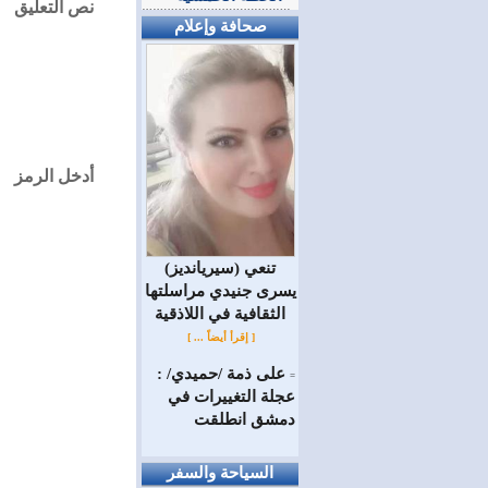
نص التعليق
صحافة وإعلام
أدخل الرمز
(سيريانديز) تنعي
يسرى جنيدي مراسلتها
الثقافية في اللاذقية
[ إقرأ أيضاً ... ]
على ذمة /حميدي/ :
=
عجلة التغييرات في
دمشق انطلقت
السياحة والسفر