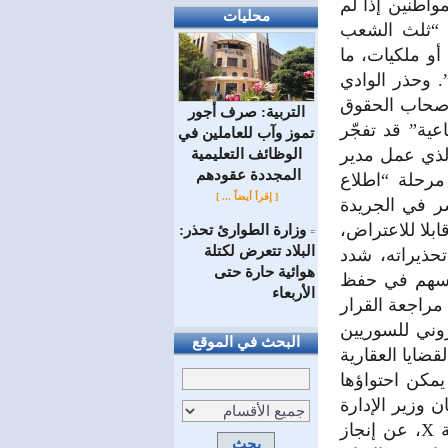
واطنين إذا لم
محليات
 “ثلث الشعب
أو ملكيات، ما
 وحذر الوادي
أصحاب الحقوق
التربية: صرف أجور
عية” قد تفجّر
تموز وآب للعاملين في
الذي عمل مدير
الوظائف ‏التعليمية
المجددة عقودهم ‏
الوزارة عن مرحلة “اطلاع
[ إقرأ أيضاً ... ]
ر في الجريدة
بلا للاعتراض،
وزارة الطوارئ تحذر:
=
البلاد تتعرض لكتلة
تحذيراته، شدد
هوائية حارة حتى
ستسهم في حفظ
الأربعاء
مراجعة القرار
وني للسوريين
البحث في الموقع
قضايا العقارية
مكن احتواؤها
ن وزير الإدارة
المحلية والبيئة محمد عنجراني كشف، أمس الأربعاء، في منشور عبر منصة X، عن إنجاز