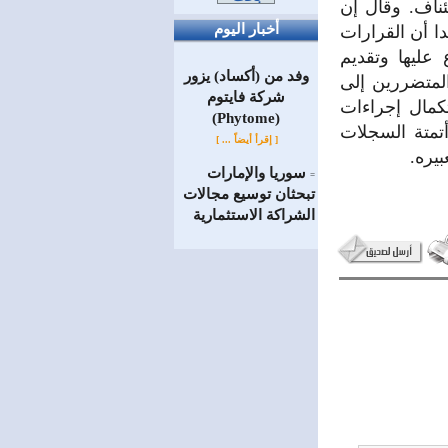
استئناف. وقال إن
أخبار اليوم
ا أن القرارات
عليها وتقديم
وفد من (أكساد) يزور
المتضررين إلى
شركة فايتوم
تكمال إجراءات
(Phytome)
تمتة السجلات
[ إقرأ أيضاً ... ]
يره.
سوريا والإمارات
=
تبحثان توسيع مجالات
الشراكة الاستثمارية