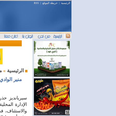
الرئيسية
|
خريطة الموقع
|
RSS
محليات
الرئيسية
»
منير الواد
سيريانديز حذر
والاستئناف، في