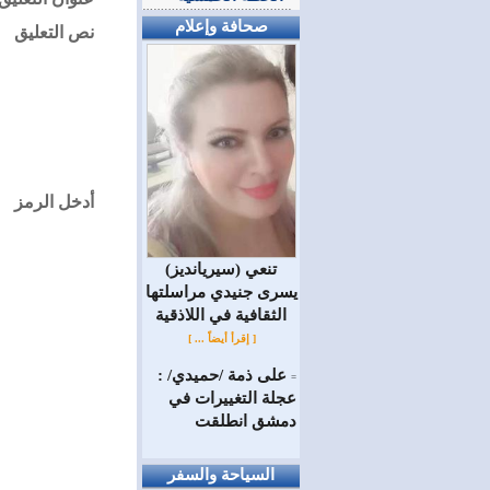
صحافة وإعلام
نص التعليق
أدخل الرمز
(سيريانديز) تنعي
يسرى جنيدي مراسلتها
الثقافية في اللاذقية
[ إقرأ أيضاً ... ]
على ذمة /حميدي/ :
=
عجلة التغييرات في
دمشق انطلقت
السياحة والسفر