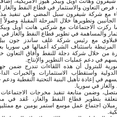
يفرون وهانت أويل وبيكر هيوز الأمريكية، إضاف
فرص التعاون والاستثمار في قطاع النفط والغاز 
قاء مع شركة شيفرون سبل المضي في تنفيذ مذك
 الجانبين وتطويرها خلال المرحلة المقبلة وصولاً إ
يما ركزت الاجتماعات مع شركتي هانت أويل وبيك
ار والمساهمة في تطوير قطاع النفط والغاز في س
بلاوي مع رئيس شركة غلف ساندز جون بيل
المرتبطة باستئناف الشركة أعمالها في سوريا بع
رة من خلال شركة دجلة للنفط وآفاق التعاون خل
 يسهم في دعم عمليات التطوير والإنتاج.
رية للبترول أن هذه اللقاءات تندرج ضمن جهو
لدولية واستقطاب الاستثمارات والخبرات الدا
يسهم في إعادة تأهيل البنية التحتية النفطية ودع
والغاز في سوريا.
صل، وضمن متابعة تنفيذ مخرجات الاجتماعات و
متعلقة بتطوير قطاع النفط والغاز، عُقد في م
رميلان اجتماع عمل موسع استمر يومين مع ممثل