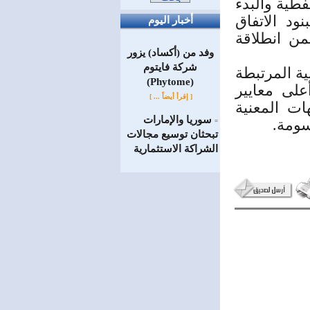
فطية والبدء
د الاتفاق
أخبار اليوم
 للبترول وشركة HKN بما يضمن انطلاقة
وفد من (أكساد) يزور
شركة فايتوم
ية المرتبطة
(Phytome)
على معايير
[ إقرأ أيضاً ... ]
ات المعنية
سوريا والإمارات
سومة.
=
تبحثان توسيع مجالات
الشراكة الاستثمارية