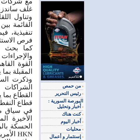
مع شركات ش
غلف ساندز، 
وتناول الل
القائمة بين
تنفيذية، ف
فرص الاستثم
كما بحث ق
والإجراءات 
القوة القاه
المقبلة بما
وذكرت السو
الشراكات ا
من حمص
رئيس التحرير
القطاع بما 
البورصة السورية :
قطاع النفط 
أخبار وتحليل
في سياق مت
كنت هناك
الأخيرة ال
أخبار اليوم
الحسكة بال
محليات
HKN الأمريكية.
إستثمار و أعمال