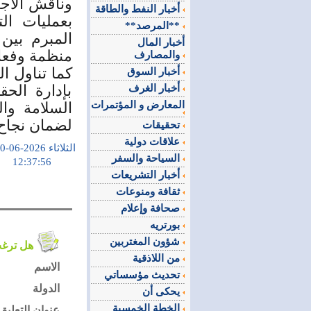
وناقش الاجت
أخبار النفط والطاقة
بعمليات ال
**المرصد**
أخبار المال
منظمة وفعال
والمصارف
كما تناول ا
أخبار السوق
بإدارة الحق
أخبار الغرف
المعارض و المؤتمرات
السلامة وال
لضمان نجاح 
تحقيقات
علاقات دولية
الثلاثاء 2026-06-10
السياحة والسفر
12:37:56
أخبار التشريعات
ثقافة ومنوعات
صحافة وإعلام
بورتريه
شؤون المغتربين
هل ترغب في التعليق على الموضوع ؟
من اللاذقية
الاسم
تحديث مؤسساتي
الدولة
يحكى أن
الخطة الخمسية
عنوان التعليق