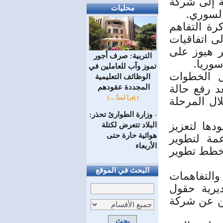
ة إلى شركة
محليات
السوري.
رة التفاهم
لى اتفاقيات
ر هيوز على
التربية: صرف أجور
وريا.
تموز وآب للعاملين في
 الخطوات
الوظائف ‏التعليمية
د رفع حالة
المجددة عقودهم ‏
[ إقرأ أيضاً ... ]
ال المرحلة
وزارة الطوارئ تحذر:
=
دها لتعزيز
البلاد تتعرض لكتلة
هوائية حارة حتى
عمة لتطوير
الأربعاء
م خطط تطوير
البحث في الموقع
التفاهمات
ديرية حقول
ين عن شركة