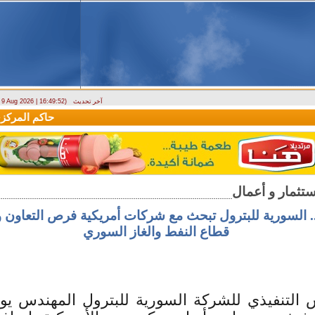
آخر تحديث
- 9 Aug 2026 | 16:49:52)
وزارة الطوارئ تحذر: البلاد تتعرض لكتلة هوائية حارة حتى الأربعاء
حاكم المركزي: 
 السورية للبترول تبحث مع شركات أمريكية فرص التعاون و
قطاع النفط والغاز السوري
 التنفيذي للشركة السورية للبترول المهندس ي