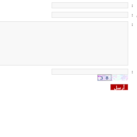
:
:
:
: