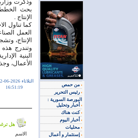
وذكرت وزارة ا
بحث الخطط و
الإنتاج‎. ‎
كما تناول ال
العمل الصنا
الإنتاج، وتشجيع
وتندرج هذه ا
البنية الإدا
الأعمال، وجذب 
الثلاثاء 2026-06-02
من حمص
16:51:19
رئيس التحرير
البورصة السورية :
أخبار وتحليل
كنت هناك
أخبار اليوم
هل ترغب في التعليق على الموضوع ؟
محليات
الاسم
إستثمار و أعمال