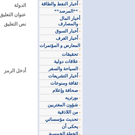
أخبار النفط والطاقة
الدولة
**المرصد**
عنوان التعليق
أخبار المال
والمصارف
نص التعليق
أخبار السوق
أخبار الغرف
المعارض و المؤتمرات
تحقيقات
علاقات دولية
السياحة والسفر
أدخل الرمز
أخبار التشريعات
ثقافة ومنوعات
صحافة وإعلام
بورتريه
شؤون المغتربين
من اللاذقية
تحديث مؤسساتي
يحكى أن
الخطة الخمسية