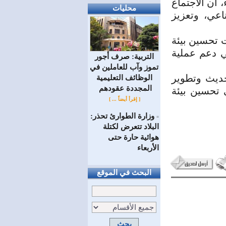
، أن الاجتماع
محليات
اعي، وتعزيز
ت تحسين بيئة
ي دعم عملية
التربية: صرف أجور
تموز وآب للعاملين في
حديث وتطوير
الوظائف ‏التعليمية
المجددة عقودهم ‏
ي تحسين بيئة
[ إقرأ أيضاً ... ]
وزارة الطوارئ تحذر:
=
البلاد تتعرض لكتلة
هوائية حارة حتى
الأربعاء
البحث في الموقع