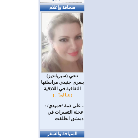
صحافة وإعلام
(سيريانديز) تنعي
يسرى جنيدي مراسلتها
الثقافية في اللاذقية
[ إقرأ أيضاً ... ]
على ذمة /حميدي/ :
=
عجلة التغييرات في
دمشق انطلقت
السياحة والسفر