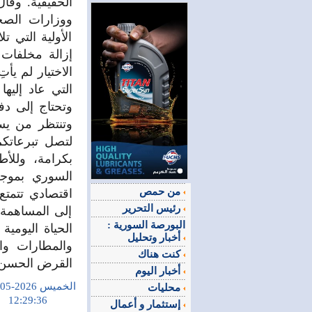
الحقيقية. وقا
ووزارات الصحة
الأولية التي 
إزالة مخلفات 
الاختيار لم ي
التي عاد إليها
وتحتاج إلى د
وتنتظر من يسد
لتصل تبرعاتكم 
بكرامة، وللأط
من حمص
اقتصادي تتمتع 
رئيس التحرير
إلى المساهمة 
البورصة السورية :
الحياة اليومي
أخبار وتحليل
والمطارات وا
كنت هناك
القرض الحسن
أخبار اليوم
الخميس 2026-05-14
محليات
12:29:36
إستثمار و أعمال