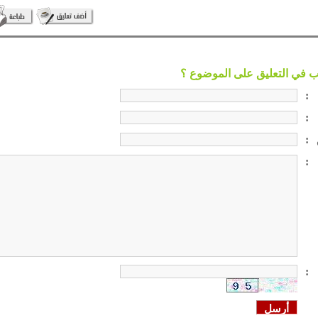
:
:
:
:
: