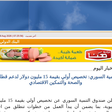
آخر تحديث
- 8 Aug 2026 | 07:25:56)
دراسة حول التضخم في سوريا بين 2010 و2025
البنك الدولي يمنح سورية منحة م
صندوق التنمية السوري: تخصيص أولي بقيمة 15 مليون 
والصحة والتمكين الاقتصادي
#سيريانديز أعلن صن
يوية، بما يضمن أن يبدأ العمل من خطوات تنطلق من اح