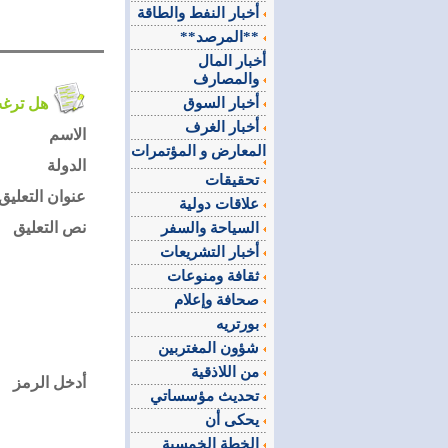
أخبار النفط والطاقة
**المرصد**
أخبار المال
والمصارف
أخبار السوق
هل ترغب في التعليق على الموضوع ؟
أخبار الغرف
الاسم
المعارض و المؤتمرات
الدولة
تحقيقات
عنوان التعليق
علاقات دولية
نص التعليق
السياحة والسفر
أخبار التشريعات
ثقافة ومنوعات
صحافة وإعلام
بورتريه
شؤون المغتربين
من اللاذقية
أدخل الرمز
تحديث مؤسساتي
يحكى أن
الخطة الخمسية