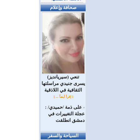
صحافة وإعلام
(سيريانديز) تنعي
يسرى جنيدي مراسلتها
الثقافية في اللاذقية
[ إقرأ أيضاً ... ]
على ذمة /حميدي/ :
=
عجلة التغييرات في
دمشق انطلقت
السياحة والسفر