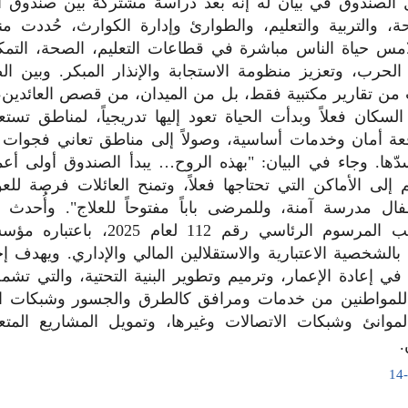
ل الصندوق في بيان له إنه بعد دراسة مشتركة بين صندوق ال
، والتربية والتعليم، والطوارئ وإدارة الكوارث، حُددت من
تلامس حياة الناس مباشرة في قطاعات التعليم، الصحة، التمك
الحرب، وتعزيز منظومة الاستجابة والإنذار المبكر. وبين ا
أتِ من تقارير مكتبية فقط، بل من الميدان، من قصص العائدين
 السكان فعلاً وبدأت الحياة تعود إليها تدريجياً، لمناطق تست
فعة أمان وخدمات أساسية، وصولاً إلى مناطق تعاني فجوات
ّها. وجاء في البيان: "بهذه الروح… يبدأ الصندوق أولى أع
إلى الأماكن التي تحتاجها فعلاً، وتمنح العائلات فرصة للعو
فال مدرسة آمنة، وللمرضى باباً مفتوحاً للعلاج". وأُحدث 
السوري بموجب المرسوم الرئاسي رقم 112 
بالشخصية الاعتبارية والاستقلالين المالي والإداري. ويهدف 
في إعادة الإعمار، وترميم وتطوير البنية التحتية، والتي تش
ة للمواطنين من خدمات ومرافق كالطرق والجسور وشبكات المي
لموانئ وشبكات الاتصالات وغيرها، وتمويل المشاريع المت
.