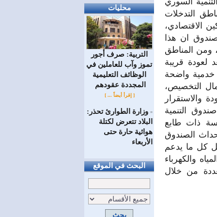
تنمية السوري
محليات
اطق التدخلات
ين الاقتصادي،
لصندوق ان هذا
، ومن المناطق
التربية: صرف أجور
عد لعودة قريبة
تموز وآب للعاملين في
 خدمية واضحة
الوظائف ‏التعليمية
المجددة عقودهم ‏
مال التخصيص،
[ إقرأ أيضاً ... ]
دة والاستقرار
صندوق التنمية
وزارة الطوارئ تحذر:
=
البلاد تتعرض لكتلة
لعام 2025، باعتباره مؤسسة ذات طابع
هوائية حارة حتى
إحداث الصندوق
الأربعاء
مل كل ما يدعم
اه والكهرباء
البحث في الموقع
عددة من خلال