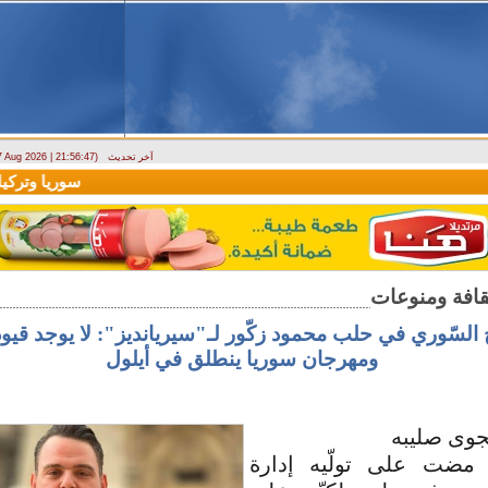
آخر تحديث
 7 Aug 2026 | 21:56:47)
ارتباك في الأسواق.. والمركزي يصدر تعميما جديدا بخصوص استبدال العملة
سوريا وتركيا تو
السّوري في حلب محمود زكّور لـ"سيريانديز": لا يوجد قيو
ومهرجان سوريا ينطلق في أيلول
نجوى صليبه
 مضت على تولّيه إدارة