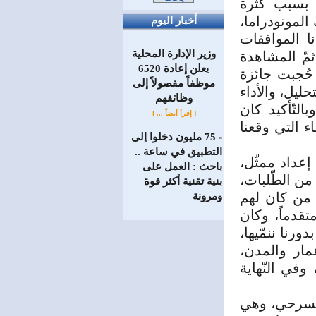
ان بسبب كثرة
المونودراما،
أخبار اليوم
ا الموافقات
وزير الإدارة المحلية
ثمّ المشاهدة
يعلن إعادة 6520
حُجبت جائزة
موظفاً مفصولاً إلى
ليل، والأداء
‏وظائفهم
التّأكيد كان
[ إقرأ أيضاً ... ]
ء التي وقعنا
75 مليون دخلوا إلى
=
التطبيق في ساعة ..
عداد ممثّل،
باحث : العمل على
 من الطّلبات،
بنية تقنية أكثر قوة
 من كان لهم
ومرونة
قدماً، وكان
رنا ننمّيها،
مار والمدن،
وفي النّهاية
لمسرحي، وهي