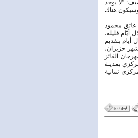
ف: "لا يوجد
 وسيكون هناك
 عاتق محمود
أيّام قليلة،
أيام بتقديم
هر حزيران،
رجان الفائز
مركزي بمدينة
ركزي ثمانية