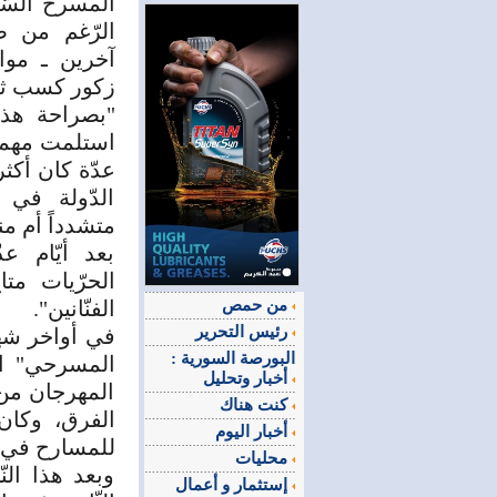
المسرح السّ
الرّغم من ص
زكور كسب ثق
"بصراحة هذه
استلمت مهمات
عدّة كان أكثر
الدّولة في
متشدداً أم منف
بعد أيّام 
الحرّيات مت
من حمص
الفنّانين".
رئيس التحرير
في أواخر شهر
البورصة السورية :
المسرحي" ال
أخبار وتحليل
المهرجان من 
كنت هناك
الفرق، وكان 
أخبار اليوم
للمسارح في م
محليات
وبعد هذا الن
إستثمار و أعمال