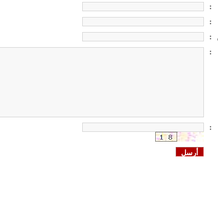
:
:
:
:
: