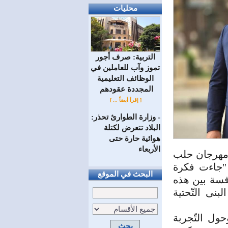
محليات
التربية: صرف أجور
تموز وآب للعاملين في
الوظائف ‏التعليمية
المجددة عقودهم ‏
[ إقرأ أيضاً ... ]
وزارة الطوارئ تحذر:
=
البلاد تتعرض لكتلة
هوائية حارة حتى
الأربعاء
"مهرجان حلب
 "جاءت فكرة
البحث في الموقع
افسة بين هذه
نى التّحتية
حول التّجربة