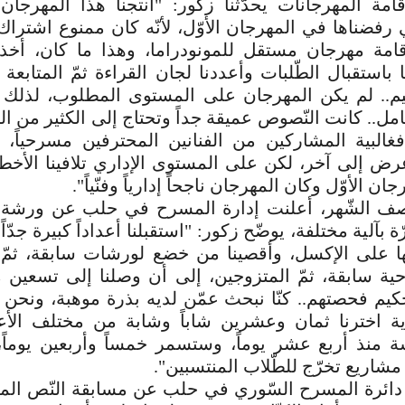
إقامة المهرجانات يحدّثنا زكّور: "أنتجنا هذا المهرج
 رفضناها في المهرجان الأوّل، لأنّه كان ممنوع اشتراك 
قامة مهرجان مستقل للمونودراما، وهذا ما كان، أخذن
ا باستقبال الطّلبات وأعددنا لجان القراءة ثمّ المتابعة 
حكيم.. لم يكن المهرجان على المستوى المطلوب، لذلك 
ل.. كانت النّصوص عميقة جداً وتحتاج إلى الكثير من التح
فغالبية المشاركين من الفنانين المحترفين مسرحياً، وب
عرض إلى آخر، لكن على المستوى الإداري تلافينا الأخطا
ان الأوّل وكان المهرجان ناجحاً إدارياً وفنّياً".
ف الشّهر، أعلنت إدارة المسرح في حلب عن ورشة إ
 بآلية مختلفة، يوضّح زكور: "استقبلنا أعداداً كبيرة جدّاً
تها على الإكسل، وأقصينا من خضع لورشات سابقة، ثمّ
 سابقة، ثمّ المتزوجين، إلى أن وصلنا إلى تسعين مت
يم فحصتهم.. كنّا نبحث عمّن لديه بذرة موهبة، ونحن بدو
اية اخترنا ثمان وعشرين شاباً وشابة من مختلف الأع
 منذ أربع عشر يوماً، وستسمر خمساً وأربعين يوماً، 
شاريع تخرّج للطّلاب المنتسبين".
ن دائرة المسرح السّوري في حلب عن مسابقة النّص ا