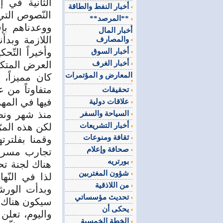
الثّانية في 
أخبار النفط والطاقة
النّصوص التي
**المرصد**
ووعدناهم بإ
أخبار المال
اللازمة وبدأن
والمصارف
وأخيراً التّ
أخبار السوق
أخبار الغرف
العرض المتكام
المعارض و المؤتمرات
كان مميزاً، 
متفاوتاً من 
تحقيقات
فيها في المهرج
علاقات دولية
منذ شهر ونص
السياحة والسفر
أخبار التشريعات
لكن هذه المرّة
ثقافة ومنوعات
وقمنا بفلتر
صحافة وإعلام
تجارب مسرحية
بورتريه
هناك لجنة تحك
شؤون المغتربين
لذا في النّه
من اللاذقية
وبدأت الورشة
تحديث مؤسساتي
سيكون هناك م
يحكى أن
واليوم، تعل
الخطة الخمسية