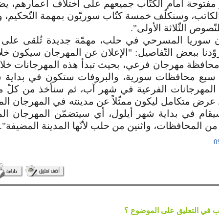
فتوحة أمام الكتّاب جميعهم على اختلاف أعمارهم، يضي
لكاتب، وسنكلّف خمسة كتّاب سوريّون بمهمة التّحكيم،
نّصوص الثّلاثة الأولى".
ن سوريا المسرحي في حلب، مهمّة جديدة تُلقى على
وّدنا ببعض التّفاصيل: "الإعلان عن المهرجان سيكون خلال 
حافظة مهرجان فرعي، بحيث تبدأ هذه المهرجانات خلال 
سبع محافظات سورية، والبروفات ستكون في بداية ش
المهرجانات الفرعية في شهر آب، ثم سنأخذ من كلّ مه
عرض متكامل ليكون ممثّلاً عن مدينته في المهرجان ال
قام في بداية شهر أيلول، أي سيتضمّن المهرجان الم
 المحافظات، واثنين من حلب لأنّها المدينة المضيفة".