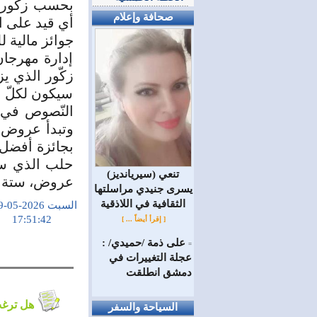
بحسب زكّور م
صحافة وإعلام
أي قيد على ا
جوائز مالية لل
إدارة مهرجا
زكّور الذي يز
سيكون لكلّ م
النّصوص في 
وتبدأ عروض 
بجائزة أفضل 
حلب الذي سي
(سيريانديز) تنعي
عروض، ستة من
يسرى جنيدي مراسلتها
الثقافية في اللاذقية
السبت 2026-05-09
17:51:42
[ إقرأ أيضاً ... ]
على ذمة /حميدي/ :
=
عجلة التغييرات في
دمشق انطلقت
هل ترغب في التعليق على الموضوع ؟
السياحة والسفر