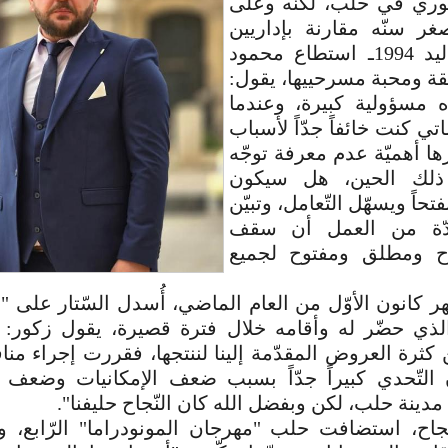
وري في حلب، لكنّه وعلى
غر سنّه مقارنة بإداريين
آخرين ـ مواليد 1994ـ استطاع محمود
ة ومحبة مسرحييها، يقول:
 مسؤولية كبيرة، وعندما
ي كنت خائفاً جدّاً لأسباب
ها أهميّة عدم معرفة توجّه
 ذلك الحين، هل سيكون
تحاً ويسهّل التّعامل، وتبيّن
عدّة من العمل أن سقف
اح ومطلق ومفتوح لجميع
 كانون الأوّل من العام الماضي، أُسدل السّتار على 
ذي حضّر له وأقامه خلال فترة قصيرة، يقول زكور:
كثرة العروض المقدّمة إلينا لننتجها، فقررت إجراء من
التّحدي كبيراً جدّاً بسبب ضعف الإمكانيات وضعف الب
دينة حلب، لكن وبفضل الله كان النّجاح حليفنا".
ّجاح، استضافت حلب "مهرجان المونودراما" الرّابع، و