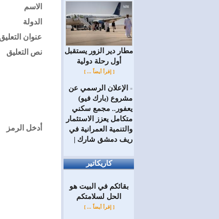
الاسم
الدولة
عنوان التعليق
مطار دير الزور يستقبل
نص التعليق
أول رحلة دولية
[ إقرأ أيضاً ... ]
الإعلان الرسمي عن
=
مشروع (بارك فيو)
يعفور.. مجمع سكني
متكامل يعزز الاستثمار
أدخل الرمز
والتنمية العمرانية في
ريف دمشق شارك |
كاريكاتير
بقائكم في البيت هو
الحل لسلامتكم
[ إقرأ أيضاً ... ]