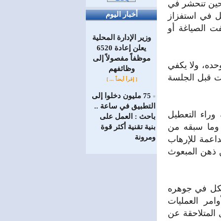
حين تنحشر في
أخبار اليوم
شل في استفزاز
ت الصياغة أو
وزير الإدارة المحلية
يعلن إعادة 6520
موظفاً مفصولاً إلى
حده، ولا يكفي
‏وظائفهم
أت قبل الجلسة
[ إقرأ أيضاً ... ]
75 مليون دخلوا إلى
=
التطبيق في ساعة ..
 وراء التعطيل
باحث : العمل على
 وما سبقه من
بنية تقنية أكثر قوة
ومرونة
داعمة للإرهاب
ن ذهن المبعوث
يشكل في جوهره
امر العمليات
 المتلاحقة عن