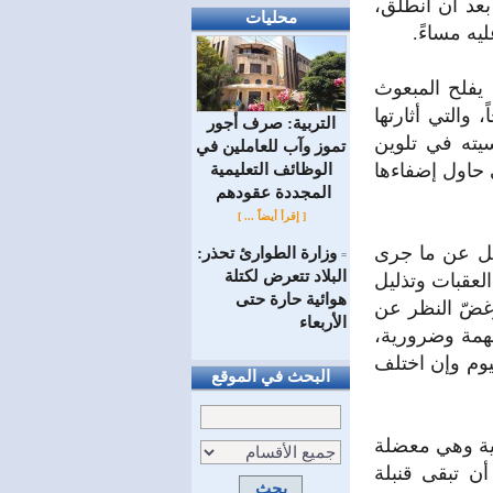
بعد ان انطلق،
محليات
ه مساءً.
يفلح المبعوث
 والتي أثارتها
التربية: صرف أجور
سيته في تلوين
تموز وآب للعاملين في
 حاول إضفاءها
الوظائف ‏التعليمية
المجددة عقودهم ‏
[ إقرأ أيضاً ... ]
صل عن ما جرى
وزارة الطوارئ تحذر:
=
البلاد تتعرض لكتلة
لعقبات وتذليل
هوائية حارة حتى
وغضّ النظر عن
الأربعاء
همة وضرورية،
يوم وإن اختلف
البحث في الموقع
لية وهي معضلة
ن تبقى قنبلة