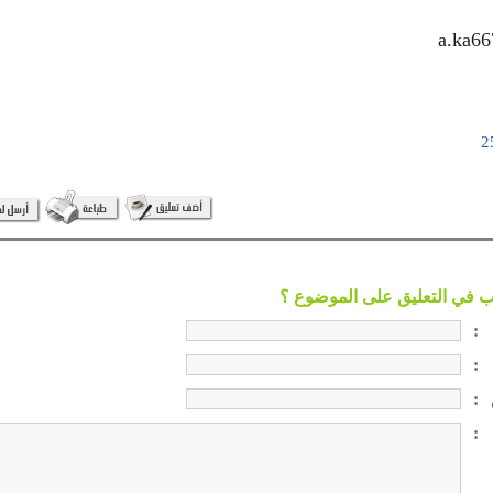
a.ka ‏
:
:
:
: