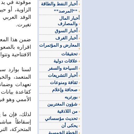
موقوتة في يد 
أخبار النفط والطاقة
الزاوية، أو ح
**المرصد**
الوفد العربي 
أخبار المال
والمصارف
تغيرت.‏
أخبار السوق
أخبار الغرف
ضمن هذا المعيا
المعارض و المؤتمرات
اقراره بالصعو
تحقيقات
الافتتاحية وتتوا
علاقات دولية
السياحة والسفر
لسنا بوارد سرد
أخبار التشريعات
المتعمد، والخ
ثقافة ومنوعات
تعهدات وضمانا
صحافة وإعلام
كقاعدة بيانات 
بورتريه
الأممي وهو في 
شؤون المغتربين
من اللاذقية
لذلك، فإن ما 
تحديث مؤسساتي
إسقاطاً مباشر
يحكى أن
المتحركة، الت
الخطة الخمسية