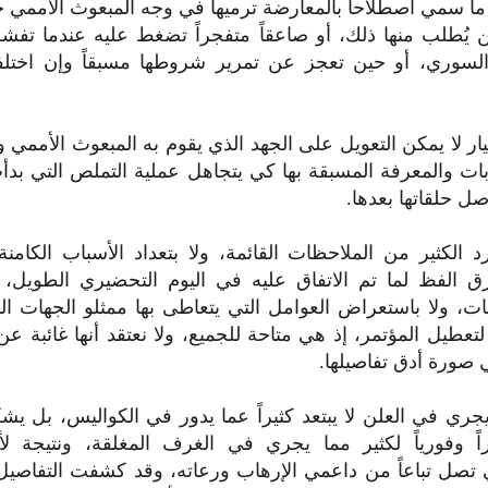
ما سمي اصطلاحا بالمعارضة ترميها في وجه المبعوث الأممي 
ين يُطلب منها ذلك، أو صاعقاً متفجراً تضغط عليه عندما تف
السوري، أو حين تعجز عن تمرير شروطها مسبقاً وإن اختلف
ر لا يمكن التعويل على الجهد الذي يقوم به المبعوث الأممي و
بات والمعرفة المسبقة بها كي يتجاهل عملية التملص التي بد
صل حلقاتها بعدها.‏
 الكثير من الملاحظات القائمة، ولا بتعداد الأسباب الكامنة
رق الفظ لما تم الاتفاق عليه في اليوم التحضيري الطويل،
ت، ولا باستعراض العوامل التي يتعاطى بها ممثلو الجهات ال
لتعطيل المؤتمر، إذ هي متاحة للجميع، ولا نعتقد أنها غائبة ع
صورة أدق تفاصيلها.‏
يجري في العلن لا يبتعد كثيراً عما يدور في الكواليس، بل 
اً وفورياً لكثير مما يجري في الغرف المغلقة، ونتيجة لأو
ي تصل تباعاً من داعمي الإرهاب ورعاته، وقد كشفت التفاصيل