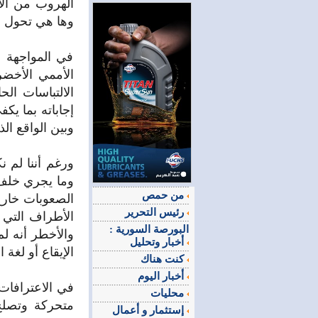
الهروب من الا
وها هي تحول د
في المواجهة ا
الأممي الأخضر 
الالتباسات ال
إجاباته بما يك
وبين الواقع الذ
ورغم أننا لم
وما يجري خلف 
من حمص
الصعوبات خارج
رئيس التحرير
الأطراف التي 
البورصة السورية :
والأخطر أنه لم
أخبار وتحليل
الإيقاع أو لغة ال
كنت هناك
أخبار اليوم
في الاعترافات 
محليات
متحركة وتصلح
إستثمار و أعمال