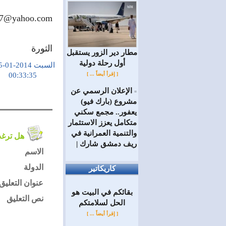
667@yahoo.com
الثورة
مطار دير الزور يستقبل
أول رحلة دولية
السبت 2014-01-25
[ إقرأ أيضاً ... ]
00:33:35
الإعلان الرسمي عن
=
مشروع (بارك فيو)
يعفور.. مجمع سكني
متكامل يعزز الاستثمار
والتنمية العمرانية في
هل ترغب في التعليق على الموضوع ؟
ريف دمشق شارك |
الاسم
الدولة
كاريكاتير
عنوان التعليق
بقائكم في البيت هو
نص التعليق
الحل لسلامتكم
[ إقرأ أيضاً ... ]