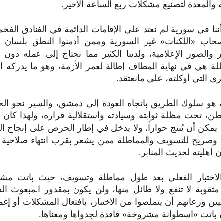
والمعدة لتصنيع مشكلات ربع الساعة الأخير.‏
، أننا في سورية لم نعتد على الإقامات الدائمة في الفنادق الفخم
صحاب «اللكنات» غير السورية وممن أدمنوا النطق بلسان 
بر والصور الإعلامية، ولدينا الكثير مما نحتاج إلى عمله دون 
 هي في نهاية المطاف إطالة لعمر الأزمة، وهو ما يدركه ال
ى التي أوكلته، على مانعتقد.‏
 هو سلوك الطريق باتجاه العودة إلى دمشق، والسير نحو الح
طن، تحت مظلة ثوابته وسيادته واستقلالية قراره، ولهذا كان 
 يمكن أن يُنتج حواراً، ولا يدخل في إطار الحرص على إنجاح ال
 وصريح للتسويف والمماطلة ممن يشعر بقرب انتهاء صلاحية ا
 أهليته لحديث المنابر.‏
الاختبار الفعلي بعد طول مماطلة وتسويف، حيث باتت مش
مثقوبة لا تنفع ولا طائل منها، ولن يكون بمقدور المبعوث الد
بيين ورعاتهم أن يتملصوا من الاختبار، بافتعال المشكلات أو إغ
 باتت «اسطوانة مشروخة» فاقدة لجدواها ومعناها.‏