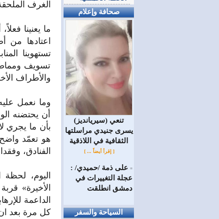
الغرف الملحقة 
صحافة وإعلام
ما يعنينا فعلاً
اعتادها من أ
تستهوينا المنا
تسويف ومماطلة
والأطراف الأخر
وما نعمل عليه
أن يحتضنه الو
(سيريانديز) تنعي
بأن ما يجري لا
يسرى جنيدي مراسلتها
هو تعمّد واضح
الثقافية في اللاذقية
الفنادق، وفقدان
[ إقرأ أيضاً ... ]
على ذمة /حميدي/ :
=
اليوم، لحظة 
عجلة التغييرات في
الأخيرة» قربة 
دمشق انطلقت
الداعمة للإرها
كل مرة بعد ان
السياحة والسفر