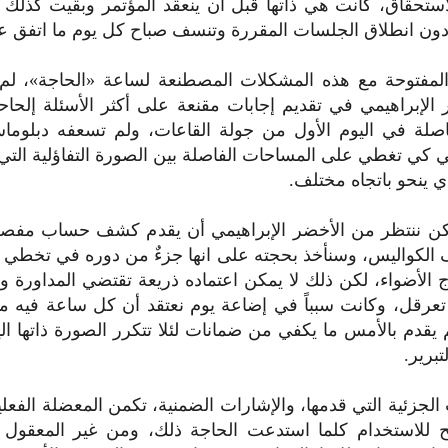
ستحقاق، كانت هي ذاتها قبل أن ينعقد المؤتمر وبقيت كذلك 
ون انطلاق الجلسات المقررة وتنسف صباح كل يوم ما اتفق علي
لمفتوحة مع هذه المشكلات المصطنعة لساعة «الحاجة»، لم 
الإبراهيمي في تقديم إجابات مقنعة على أكثر الأسئلة إلحاحاً،
حاصلة في اليوم الأول من جولة القاعات، ولم تسعفه دبلوما
في كي تغطي على المساحات الفاصلة بين الصورة التفاؤلية التي
ي ينحو باتجاه مختلف.‏
 نكن ننتظر من الأخضر الإبراهيمي أن يقدم كشف حساب مف
الكواليس، وسنأخذ بحجته على انها جزءٌ من دوره في تخطي ا
 الأضواء، لكن ذلك لا يمكن اعتماده ذريعة تقتضي المداورة 
تعرقل، وكانت سبباً في إضاعة يوم نعتقد أن كل ساعة فيه م
 يقدم بالأمس ما يكفي من ضمانات لئلا تتكرر الصورة ذاتها ال
تبرير.‏
الجزئية التي قدمها، والإشارات الضمنية، تكمن المعضلة الفع
 للاستخدام كلما استدعت الحاجة ذلك، ومن غير المعقول أ