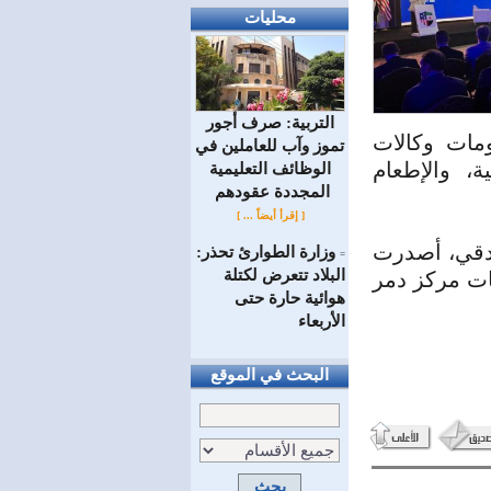
محليات
التربية: صرف أجور
ومات وكالات
تموز وآب للعاملين في
ة، والإطعام
الوظائف ‏التعليمية
المجددة عقودهم ‏
[ إقرأ أيضاً ... ]
فندقي، أصدرت
وزارة الطوارئ تحذر:
=
البلاد تتعرض لكتلة
ومات مركز دمر
هوائية حارة حتى
الأربعاء
البحث في الموقع