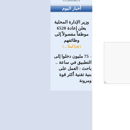
أخبار اليوم
وزير الإدارة المحلية
يعلن إعادة 6520
موظفاً مفصولاً إلى
‏وظائفهم
[ إقرأ أيضاً ... ]
75 مليون دخلوا إلى
=
التطبيق في ساعة ..
باحث : العمل على
بنية تقنية أكثر قوة
ومرونة