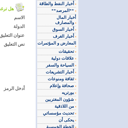
أخبار النفط والطاقة
هل ترغب في التعليق على الموضوع ؟
**المرصد**
أخبار المال
الاسم
والمصارف
الدولة
أخبار السوق
عنوان التعليق
أخبار الغرف
المعارض و المؤتمرات
نص التعليق
تحقيقات
علاقات دولية
السياحة والسفر
أخبار التشريعات
ثقافة ومنوعات
صحافة وإعلام
أدخل الرمز
بورتريه
شؤون المغتربين
من اللاذقية
تحديث مؤسساتي
يحكى أن
الخطة الخمسية