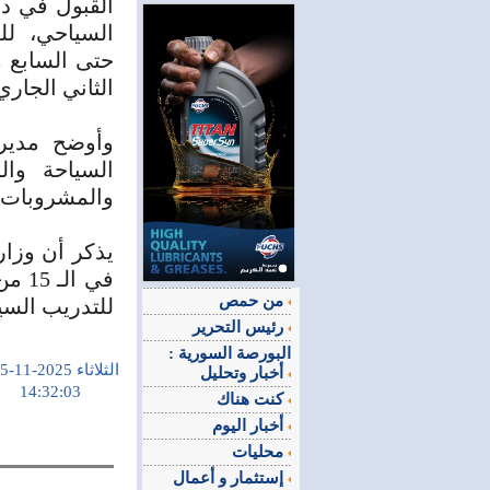
القبول في د
حتى السابع 
الثاني الجاري
‏وأوضح مدير
السياحة وال
والمشروبات، 
‏يذكر أن وزا
في ا
من حمص
للتدريب السي
رئيس التحرير
البورصة السورية :
الثلاثاء 2025-11-25
أخبار وتحليل
14:32:03
كنت هناك
أخبار اليوم
محليات
إستثمار و أعمال