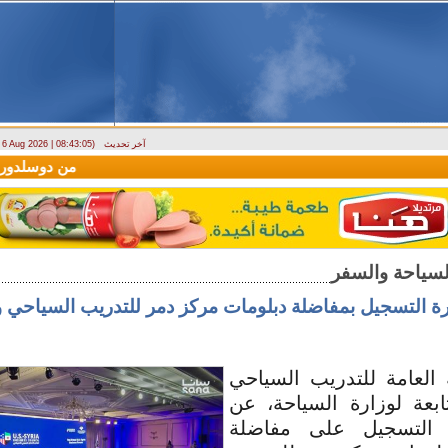
آخر تحديث
- 6 Aug 2026 | 08:43:05)
(سيريانديز) تنعي يسرى جنيدي مراسلتها الثقافية في اللاذقية
وصول أول رحلة لشركة AV Aviation
رة التسجيل بمفاضلة دبلومات مركز دمر للتدريب السياحي 
 العامة للتدريب السياحي
ابعة لوزارة السياحة، عن
 التسجيل على مفاضلة