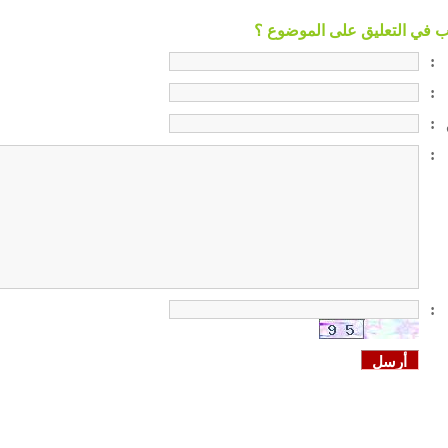
:
:
:
:
: