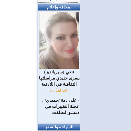
صحافة وإعلام
(سيريانديز) تنعي
يسرى جنيدي مراسلتها
الثقافية في اللاذقية
[ إقرأ أيضاً ... ]
على ذمة /حميدي/ :
=
عجلة التغييرات في
دمشق انطلقت
السياحة والسفر