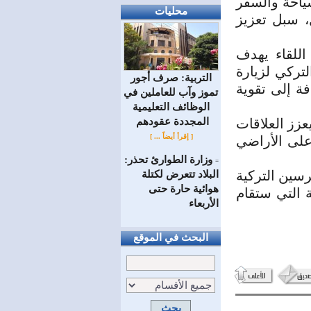
ياحة والسفر
محليات
، سبل تعزيز
للقاء يهدف
لتركي لزيارة
التربية: صرف أجور
ة إلى تقوية
تموز وآب للعاملين في
الوظائف ‏التعليمية
المجددة عقودهم ‏
عزز العلاقات
[ إقرأ أيضاً ... ]
 على الأراضي
وزارة الطوارئ تحذر:
=
رسين التركية
البلاد تتعرض لكتلة
هوائية حارة حتى
لتخصصية التي ستقام
الأربعاء
البحث في الموقع