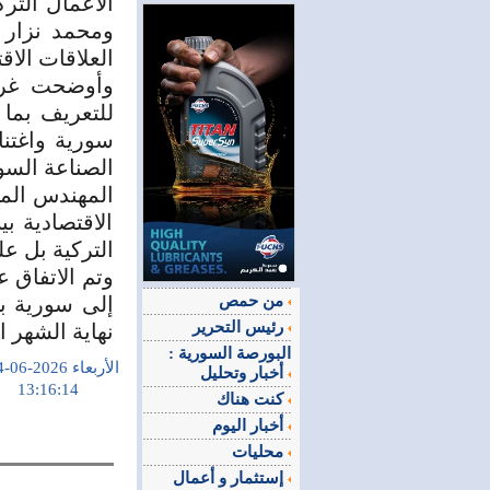
الأعمال التر
ومحمد نزار 
العلاقات الاق
وأوضحت غرفة
للتعريف بما 
سورية واغتنا
الصناعة السو
المهندس المو
الاقتصادية ب
التركية بل ع
وتم الاتفاق ع
من حمص
رئيس التحرير
نهاية الشهر ا
البورصة السورية :
الأربعاء 2026-06-24
أخبار وتحليل
13:16:14
كنت هناك
أخبار اليوم
محليات
إستثمار و أعمال