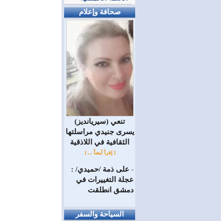
صحافة وإعلام
(سيريانديز) تنعي
يسرى جنيدي مراسلتها
الثقافية في اللاذقية
[ إقرأ أيضاً ... ]
على ذمة /حميدي/ :
=
عجلة التغييرات في
دمشق انطلقت
السياحة والسفر