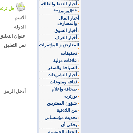
أخبار النفط والطاقة
هل ترغب في التعليق على الموضوع ؟
**المرصد**
الاسم
أخبار المال
والمصارف
الدولة
أخبار السوق
عنوان التعليق
أخبار الغرف
المعارض و المؤتمرات
نص التعليق
تحقيقات
علاقات دولية
السياحة والسفر
أخبار التشريعات
ثقافة ومنوعات
صحافة وإعلام
أدخل الرمز
بورتريه
شؤون المغتربين
من اللاذقية
تحديث مؤسساتي
يحكى أن
الخطة الخمسية