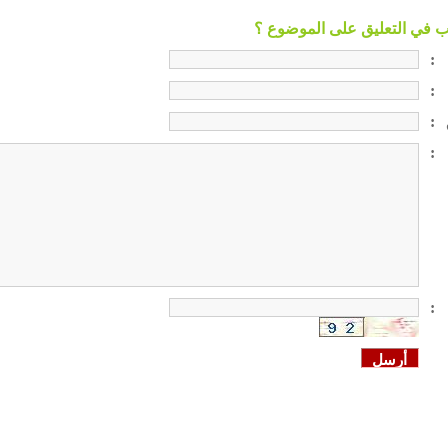
:
:
:
:
: