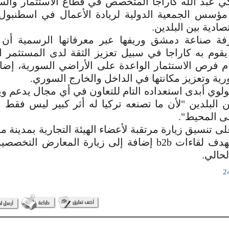
كي عبد الله كاراجا المتخصص في قطاع الاستثمار والس
مؤسس الجمعية الدولية لريادة الأعمال في اسطنبول
تصادية بين البلدين.
 صناعة دمشق وريفها عبر معرفاتها الرسمية أن ا
يقوم به كاراجا في سبيل تعزيز الثقة لدى المستثمر ا
م فرص الاستثمار الواعدة على الأراضي السورية، إضاف
رية وتعزيز مكانتها في الداخل والخارج السوري.
لوي أبدى استعداده التام للتعاون في أي مجال يدعم وي
ين البلدين "لأن ما تصنعه تركيا له أثر كبير ليس فقط
لى المحيط".
لى تنسيق زيارة مرتقبة لأعضاء الهيئة التجارية بمدينة م
إلى سورية بهدف لقاءات b2b إضافة إلى زيارة المعارض ا
لحالي.