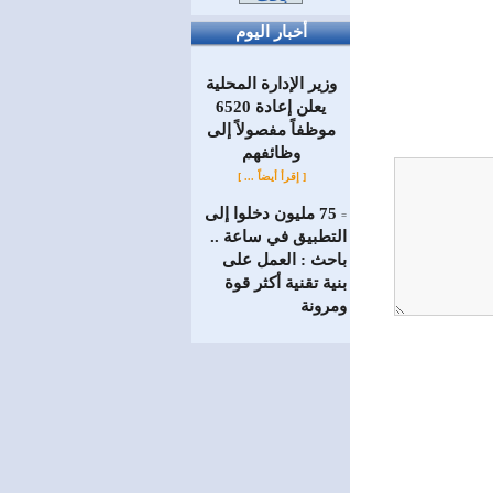
أخبار اليوم
وزير الإدارة المحلية
يعلن إعادة 6520
موظفاً مفصولاً إلى
‏وظائفهم
[ إقرأ أيضاً ... ]
75 مليون دخلوا إلى
=
التطبيق في ساعة ..
باحث : العمل على
بنية تقنية أكثر قوة
ومرونة