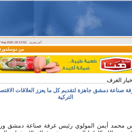
آخر تحديث
 7 Aug 2026 | 00:13:52)
وصول أول رحلة لشركة LEAV Aviation من دوسلدورف إلى دمشق
فة صناعة دمشق جاهزة لتقديم كل ما يعزز العلاقات الاقتصا
التركية
 محمد أيمن المولوي رئيس غرفة صناعة دمشق وري