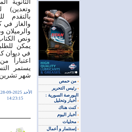
الثانوية ال
بالتقدم لل
والغاز في
والرميلان ود
ونص الكتاب 
يمكن للطلب
في ديوان كل
اعتباراً م
شهر تشرين ا
من حمص
رئيس التحرير
الأحد 2025-09-28
البورصة السورية :
14:23:15
أخبار وتحليل
كنت هناك
أخبار اليوم
محليات
إستثمار و أعمال