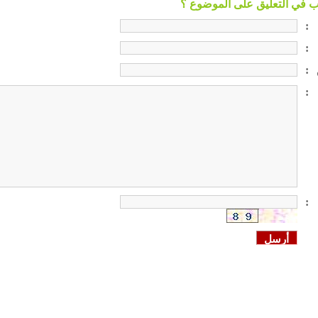
:
:
:
:
: