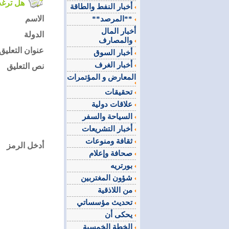
هل ترغب في التعليق على الموضوع ؟
أخبار النفط والطاقة
الاسم
**المرصد**
أخبار المال
الدولة
والمصارف
عنوان التعليق
أخبار السوق
أخبار الغرف
نص التعليق
المعارض و المؤتمرات
تحقيقات
علاقات دولية
السياحة والسفر
أخبار التشريعات
ثقافة ومنوعات
أدخل الرمز
صحافة وإعلام
بورتريه
شؤون المغتربين
من اللاذقية
تحديث مؤسساتي
يحكى أن
الخطة الخمسية