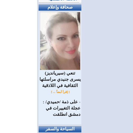
صحافة وإعلام
(سيريانديز) تنعي
يسرى جنيدي مراسلتها
الثقافية في اللاذقية
[ إقرأ أيضاً ... ]
على ذمة /حميدي/ :
=
عجلة التغييرات في
دمشق انطلقت
السياحة والسفر