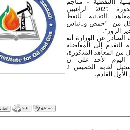
مهنية (النفطية - مناجم
وتعدين) لدورة 2025 الراغبين
معاهد التقانية للنفط
 كل من "حمص وبانياس
ير الزور".
الصادر عن الوزارة أنه
ة التقدم إلى المفاضلة
 من المعاهد المذكورة،
ن اليوم الأحد على أن
يستمر التسجيل لغاية الخميس 2
لأول القادم.