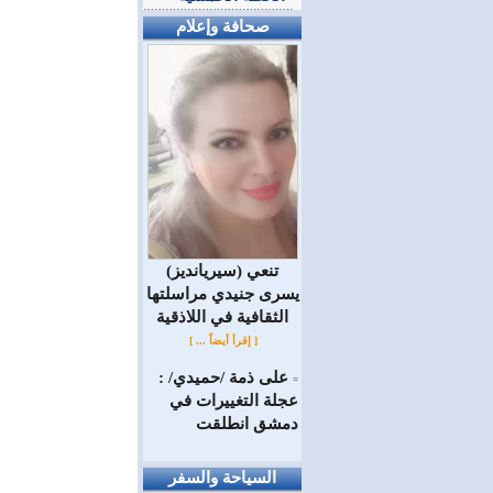
صحافة وإعلام
(سيريانديز) تنعي
يسرى جنيدي مراسلتها
الثقافية في اللاذقية
[ إقرأ أيضاً ... ]
على ذمة /حميدي/ :
=
عجلة التغييرات في
دمشق انطلقت
السياحة والسفر