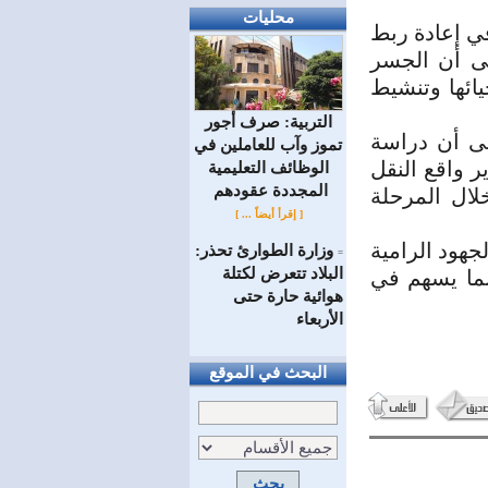
محليات
في إعادة ربط
لى أن الجسر
يائها وتنشيط
التربية: صرف أجور
لى أن دراسة
تموز وآب للعاملين في
 واقع النقل
الوظائف ‏التعليمية
المجددة عقودهم ‏
خلال المرحلة
[ إقرأ أيضاً ... ]
جهود الرامية
وزارة الطوارئ تحذر:
=
البلاد تتعرض لكتلة
بما يسهم في
هوائية حارة حتى
الأربعاء
البحث في الموقع