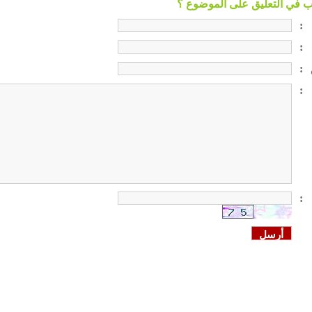
:
:
:
:
: