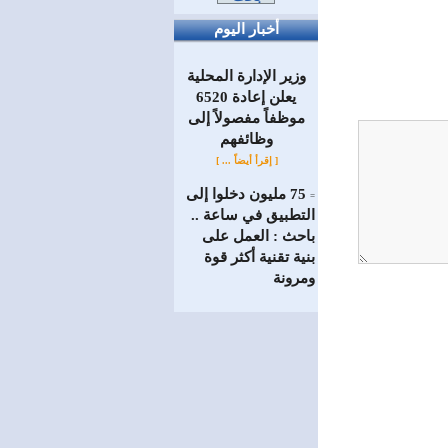
أخبار اليوم
وزير الإدارة المحلية
يعلن إعادة 6520
موظفاً مفصولاً إلى
‏وظائفهم
[ إقرأ أيضاً ... ]
75 مليون دخلوا إلى
=
التطبيق في ساعة ..
باحث : العمل على
بنية تقنية أكثر قوة
ومرونة