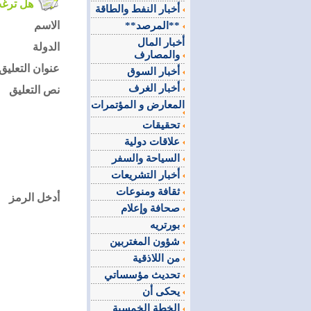
هل ترغب في التعليق على الموضوع ؟
أخبار النفط والطاقة
الاسم
**المرصد**
أخبار المال
الدولة
والمصارف
عنوان التعليق
أخبار السوق
أخبار الغرف
نص التعليق
المعارض و المؤتمرات
تحقيقات
علاقات دولية
السياحة والسفر
أخبار التشريعات
ثقافة ومنوعات
أدخل الرمز
صحافة وإعلام
بورتريه
شؤون المغتربين
من اللاذقية
تحديث مؤسساتي
يحكى أن
الخطة الخمسية