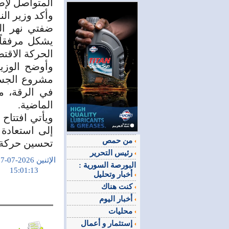
المتواصل لإص
وأكد وزير ال
ضفتي نهر ال
يشكل مرفقاً 
الحركة الاقتص
وأوضح الوزير
مشروع الجسر
في الرقة، مو
الماضية.
ويأتي افتتاح
إلى استعادة
من حمص
تحسين حركة ا
رئيس التحرير
الإثنين 2026-07-07
البورصة السورية :
15:01:13
أخبار وتحليل
كنت هناك
أخبار اليوم
محليات
إستثمار و أعمال