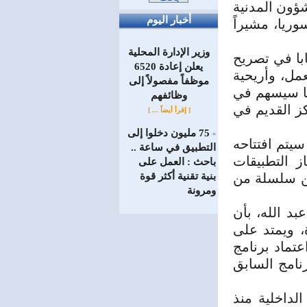
شؤون المدنية
أخبار اليوم
ريا، مشيراً
وزير الإدارة المحلية
ابا في تصريح
يعلن إعادة 6520
عمل، وأريحية
موظفاً مفصولاً إلى
ما سيسهم في
‏وظائفهم
كز القديم في
[ إقرأ أيضاً ... ]
75 مليون دخلوا إلى
=
سيتم افتتاحه
التطبيق في ساعة ..
از التطبيقات
باحث : العمل على
من سلسلة من
بنية تقنية أكثر قوة
ومرونة
بد الله، بأن
، ويمتد على
تماد برنامج
رنامج السابق
لداخلية منذ