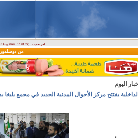
آخر تحديث
- 6 Aug 2026 | 14:01:29)
(سيريانديز) تنعي يسرى جنيدي مراسلتها الثقافية في اللاذقية
وصول أول رحلة لشركة EAV Aviation
لداخلية يفتتح مركز الأحوال المدنية الجديد في مجمع يلبغا 