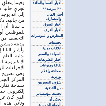
وفيما يتعلق ب
أخبار النفط والطاقة
تجري حالياً 
**المرصد**
إلى أنه يوجد حاليا 4 نماذج مختلفة لل
أخبار المال
والمصارف
من جانبه، ذك
أخبار السوق
لـ سانا، أن 
أخبار الغرف
للموظفين أو 
المعارض و المؤتمرات
التخفيف من ا
تحقيقات
مدينة دمشق.
علاقات دولية
وأشار البابا 
السياحة والسفر
بداية العام 
أخبار التشريعات
الإلكترونية
ثقافة ومنوعات
الإجراءات لل
صحافة وإعلام
وفي تصريح مم
بورتريه
المركز الجدي
شؤون المغتربين
مساحة تقارب 
من اللاذقية
إلكتروني جدي
تحديث مؤسساتي
الذي كان عرض
يحكى أن
وتأتي هذه ا
الخطة الخمسية