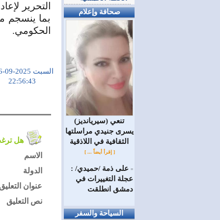
التحرير لإعاد
صحافة وإعلام
بما ينسجم مع
الحكومي.
السبت 2025-09-06
22:56:43
(سيريانديز) تنعي
يسرى جنيدي مراسلتها
هل ترغب في التعليق على الموضوع ؟
الثقافية في اللاذقية
[ إقرأ أيضاً ... ]
الاسم
على ذمة /حميدي/ :
الدولة
=
عجلة التغييرات في
عنوان التعليق
دمشق انطلقت
نص التعليق
السياحة والسفر