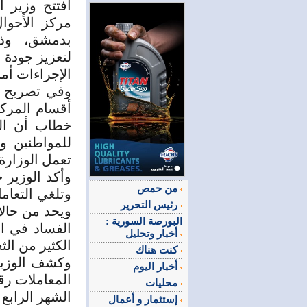
افتتح وزير 
مركز الأحوا
بدمشق، وذ
لتعزيز جودة 
الإجراءات أما
وفي تصريح ل
أقسام المركز
خطاب أن الم
للمواطنين وت
تعمل الوزارة 
وأكد الوزير 
من حمص
وتلغي التعام
رئيس التحرير
ويحد من حالا
البورصة السورية :
الفساد في ال
أخبار وتحليل
الكثير من الث
كنت هناك
وكشف الوزير
أخبار اليوم
المعاملات رق
محليات
الشهر الرابع 
إستثمار و أعمال