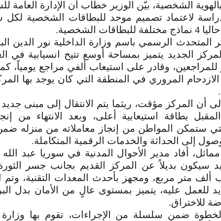
الهوية الشخصية، بيّن الوزير خطاب أن الإدارة العامة لل
دراسة لاعتماد تصميم موحد للبطاقات الشخصية لكل سو
بطاقات الشخصية.
ر المتحدث الرسمي باسم وزارة الداخلية نور الدين الب
المركز الجديد يتميز بمساحة أوسع تتيح انسيابية في ال
للمراجعين، وقادر على استيعاب ألفي مراجع يومياً، ك
لازدحام المروري في المنطقة التي كان يوجد بها المر
إلى أن المركز مؤقت، ريثما يتم الانتقال إلى مبنى جديد 
المقبل بطاقة استيعابية أعلى، وبعد الانتهاء من إنج
 التي ستمكن المواطن من إنجاز معاملاته من منزله ض
وصول إلى الحداثة والخدمات الرقمية المتكاملة.
اثل، أفاد مدير الأحوال المدنية في سوريا عبد الله ع
د سيكون بديلاً عن المركز القديم بجانب جسر الثورة
ألف متر مربع، ومجهز بأحدث المعدات التقنية، وتم اع
د للعمل عليه، يتميز بمستوى عالٍ من الأمان بدل الب
ة للاختراق.
لخطوة ضمن سلسلة من الإجراءات، تقوم بها وزارة ا