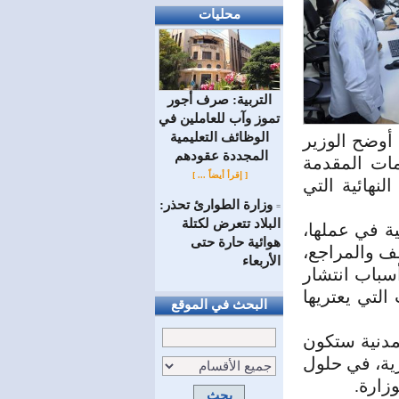
محليات
التربية: صرف أجور
تموز وآب للعاملين في
الوظائف ‏التعليمية
 أوضح الوزير
المجددة عقودهم ‏
مات المقدمة
[ إقرأ أيضاً ... ]
لنهائية التي
وزارة الطوارئ تحذر:
=
البلاد تتعرض لكتلة
ة في عملها،
هوائية حارة حتى
ظف والمراجع،
الأربعاء
أسباب انتشار
لتي يعتريها
البحث في الموقع
مدنية ستكون
رية، في حلول
زارة.