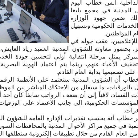
الداخلية أنس خطاب اليوم
ل المدنية في مجمع يلبغا
لك ضمن جهود الوزارة
الخدمات الحكومية وتسهيل
م المواطنين.
لإعلاميين، عقب جولة في
، بحضور معاونه للشؤون المدنية العميد زياد العايش،
ركز يمثل مرحلة انتقالية أولى لتحسين جودة الخد
خفيف الأعباء عنهم، ريثما يتم اعتماد الهوية البصرية ا
على تصميمها بداية العام القادم.
خطاب أن الشؤون المدنية ستعتمد على الأنظمة الرقمي
ل بالورقيات، ما سيقلل من الاحتكاك المباشر بين المو
ت الفساد، لافتاً إلى أن ضعف الرواتب سابقاً كان أحد 
مؤسسات الحكومية، إلى جانب الاعتماد على الورقيات ا
غرات.
 خطاب أنه بحسب تقديرات الإدارة العامة للشؤون ال
مية في جميع مراكز الأحوال المدنية بالمحافظات السو
من العام القادم من خلال تطبيقات إلكترونية ستطلقها الو